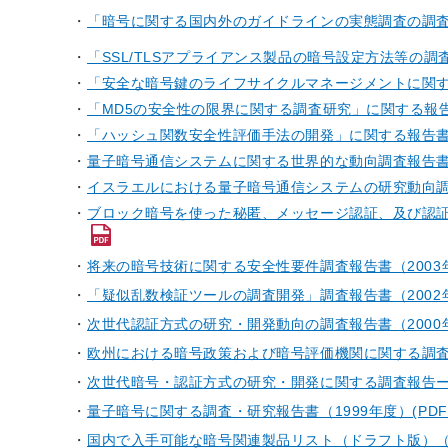
「暗号に関する国内外のガイドラインの実態調査の調査
「SSL/TLSアプライアンス製品の暗号設定方法等の調
「安全な暗号鍵のライフサイクルマネージメントに関す
「MD5の安全性の限界に関する調査研究」に関する報告
「ハッシュ関数安全性評価手法の開発」に関する報告書（
量子暗号通信システムに関する世界的な動向調査報告書（
イスラエルにおける量子暗号通信システムの研究動向調
ブロック暗号を使った秘匿、メッセージ認証、及び認証暗号を
将来の暗号技術に関する安全性要件調査報告書（2003年度）(
「疑似乱数検証ツールの調査開発」調査報告書（2002年度）(
次世代認証方式の研究・開発動向の調査報告書（2000年度）(
欧州における暗号政策および暗号評価機関に関する調査報告（2
次世代暗号・認証方式の研究・開発に関する調査報告ー量子暗
量子暗号に関する調査・研究報告書（1999年度）(PDF:3
国内で入手可能な暗号関連製品リスト（ドラフト版）（1999