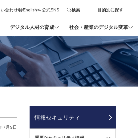
問い合わせ
English
公式SNS
検索
目的別に探す
新しいタブで開きます
デジタル人材の育成
社会・産業のデジタル変革
情報セキュリティ
年7月9日
重要なセキュリティ情報