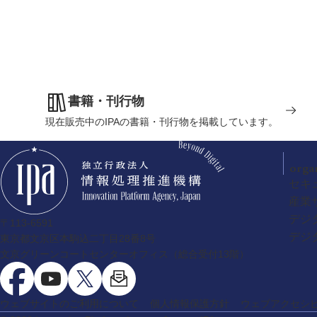
書籍・刊行物
現在販売中のIPAの書籍・刊行物を掲載しています。
orga
セキ
産業
デジ
〒113-6591
デジ
東京都文京区本駒込二丁目28番8号
文京グリーンコートセンターオフィス（総合受付13階）
ウェブサイトのご利用について
個人情報保護方針
ウェブアクセシ