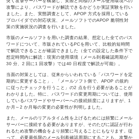
突く攻撃サーバーを構築し、実際と同様のメール使用環境への
攻撃により、パスワードが解読できるかどうか実証実験を行い
ました。また、実態調査として、APOP 方式を採用している
プロバイダでの対応状況、メールソフトでのAPOP 脆弱性対
策の実施状況の調査を行いました。
市販のメールソフトを用いた調査の結果、想定した全てのパス
ワードについて、市販されているPCを用いて、比較的短時間
で解読できることが確認できました（全ての設定した条件下で
想定時間内に解読：現実の使用環境（メール到着確認周期が
30 分、2 回に1 回攻撃）では40 日程度で解読が可能）。
当面の対策としては、従来からいわれている「パスワードを定
期的に変更すること」、「メールソフト側で、APOP の規約
に従ったチェックを行うこと」の2 点を行う必要があることが
わかりました。特に、パスワードの変更周期については、使用
しているパスワードやサーバーへの接続頻度によりますが、1
か月～2 か月毎の変更の必要性が判明しました。
また、メールのリアルタイム性を上げるためには頻繁にメール
サーバーに接続する必要がありますが、そのたびに認証が行わ
れるため攻撃の機会をより頻繁に与えることにもなります。従
って、必要最低限のメール到着確認周期にすることも、攻撃か