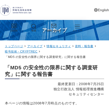
グローバルナビゲーションへジャンプ
コンテンツへジャンプ
フッターへジャンプ
English
新しいタ
アーカイブ
目的別
検索
お問い合わせ
メニュー
トップページ
アーカイブ
情報セキュリティ
資料・報告書
暗号技術・CRYPTREC
「MD5 の安全性の限界に関する調査研究」に関する報告書
「MD5 の安全性の限界に関する調査研
究」に関する報告書
最終更新日：2008年7月25日
独立行政法人 情報処理推進機構
セキュリティセンター
本ページの情報は2008年7月時点のものです。