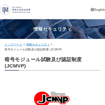
グローバルナビゲーションへジャンプ
コンテンツへジャンプ
フッターへジャンプ
English
新しいタ
情報セキュリティ
目的別
検索
お問い合わせ
メニュー
トップページ
情報セキュリティ
暗号モジュール試験及び認証制度 (JCMVP)
暗号モジュール試験及び認証制度
(JCMVP)