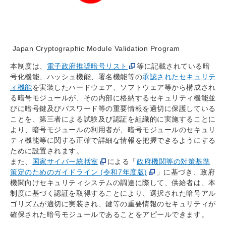
Japan Cryptographic Module Validation Program
本制度は、
電子政府推奨暗号リスト
等に記載されている暗
号化機能、ハッシュ機能、署名機能等の
承認されたセキュリテ
ィ機能
を実装したハードウェア、ソフトウェア等から構成され
る暗号モジュールが、その内部に格納するセキュリティ機能並
びに暗号鍵及びパスワード等の重要情報を適切に保護している
ことを、第三者による試験及び認証を組織的に実施することに
より、暗号モジュールの利用者が、暗号モジュールのセキュリ
ティ機能等に関する正確で詳細な情報を把握できるようにする
ために設置されます。
また、
国家サイバー統括室
による「
政府機関等の対策基準
策定のためのガイドライン (令和7年度版)
」に基づき、政府
機関向けセキュリティシステムの調達に際して、供給者は、本
制度に基づく認証を取得することにより、選択された暗号アル
ゴリズムが適切に実装され、鍵等の重要情報のセキュリティが
確保された暗号モジュールであることをアピールできます。