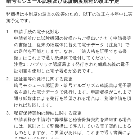
暗号モジュール試験及び認証制度規程の改正予定
弊機構は本制度の運営の改善のため、以下の改正を本年中に実
施予定です。
申請手続の電子化対応
申請者並びに試験機関の皆様からご提出いただく申請書等
の書類は、従来の紙媒体に替えて電子データ（注意1）で
の送付を可能とします。なお、「法人格を証明できる書
類」はこれまで通り紙媒体で送付してください。
注意1：パブリック認証局より発行された組織名義の電子
証明書を使用した電子署名が必要です。
認証書等の発行に関する変更
暗号モジュール認証書・暗号アルゴリズム確認書は電子署
名を施した電子データで発行します。申請者様がこれまで
通り紙媒体による発行を希望される場合は、別途申請を頂
ければ対応します。
秘密保持契約の締結に関する変更
申請者様が申請時に弊機構と秘密保持契約を締結する場合
には、原則として弊機構にて導入している電子契約による
ものとしますが、ご要望があれば、これまで通り書面によ
る契約にて対応します。