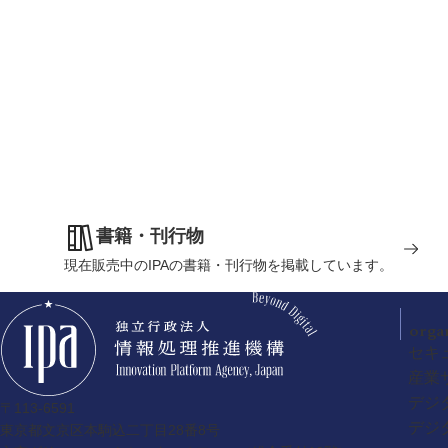
書籍・刊行物
現在販売中のIPAの書籍・刊行物を掲載しています。
orga
セキ
産業
デジ
〒113-6591
デジ
東京都文京区本駒込二丁目28番8号