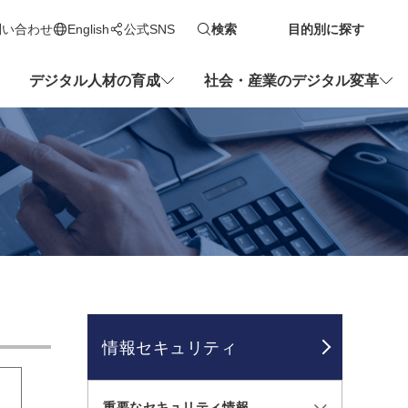
問い合わせ
English
公式SNS
検索
目的別に探す
新しいタブで開きます
デジタル人材の育成
社会・産業のデジタル変革
情報セキュリティ
重要なセキュリティ情報