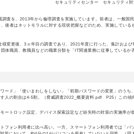
セキュリティセンター セキュリティ対
威調査を、2013年から倫理調査を実施しています。前者は、一般国
を、後者はネットモラルに対する現状把握などのため、実施している
仕様変更後、3ヵ年目の調査であり、2021年度に行った、集計および
団体職員、教職員などの職業分類を「IT関連業務に従事しているか
スワード」「使いまわしをしない」「初期パスワードの変更」のうち
の割合は4-5割。（脅威調査2022_概要資料.pdf P25）この傾
リモートロック設定、デバイス探索設定など紛失時の対策の実施率が
ートフォン利用者に比べ高い。一方、スマートフォン利用者では「パ
対策において、約4分の1がパソコンを所有していないと回答。（同 P