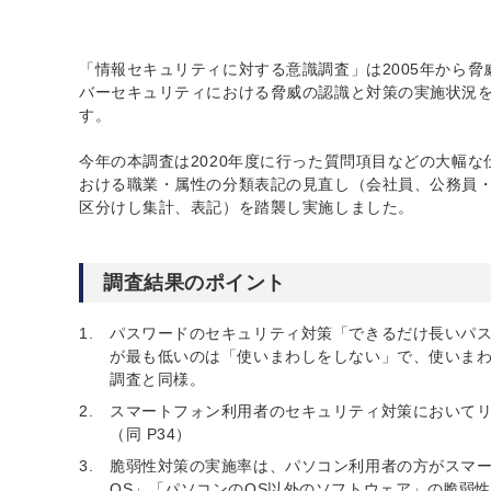
「情報セキュリティに対する意識調査」は2005年から脅
バーセキュリティにおける脅威の認識と対策の実施状況
す。
今年の本調査は2020年度に行った質問項目などの大幅な
おける職業・属性の分類表記の見直し（会社員、公務員・
区分けし集計、表記）を踏襲し実施しました。
調査結果のポイント
パスワードのセキュリティ対策「できるだけ長いパ
が最も低いのは「使いまわしをしない」で、使いまわす人
調査と同様。
スマートフォン利用者のセキュリティ対策において
（同 P34）
脆弱性対策の実施率は、パソコン利用者の方がスマ
OS」「パソコンのOS以外のソフトウェア」の脆弱性