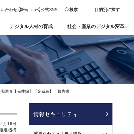
問い合わせ
English
公式SNS
検索
目的別に探す
新しいタブで開きます
デジタル人材の育成
社会・産業のデジタル変革
る意識調査【倫理編】【脅威編】」報告書
情報セキュリティ
2月16日
推進機構
重要なセキュリティ情報