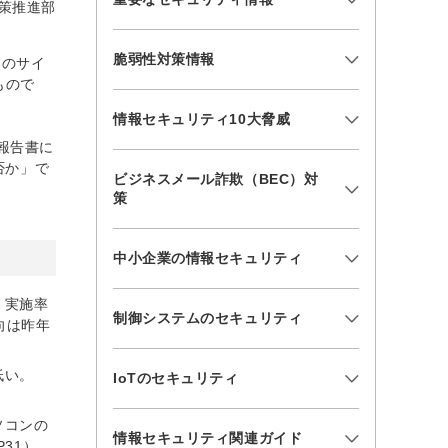
策推進部
脆弱性対策情報
民のサイ
もので
情報セキュリティ10大脅威
報告書に
否か」で
ビジネスメール詐欺（BEC）対
策
中小企業の情報セキュリティ
、実施率
制御システムのセキュリティ
向は昨年
低い。
IoTのセキュリティ
ソコンの
情報セキュリティ関連ガイド
31）