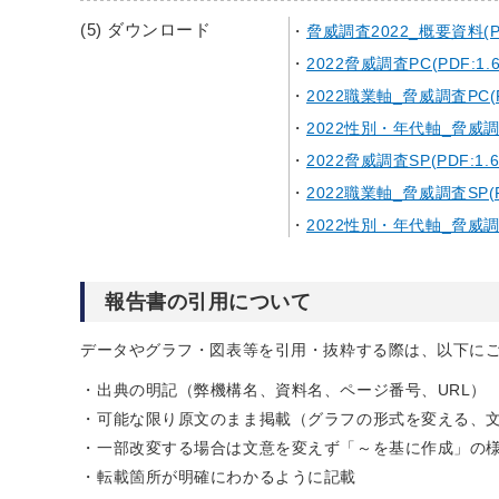
(5) ダウンロード
脅威調査2022_概要資料(PDF
2022脅威調査PC(PDF:1.6
2022職業軸_脅威調査PC(PD
2022性別・年代軸_脅威調査P
2022脅威調査SP(PDF:1.6
2022職業軸_脅威調査SP(PD
2022性別・年代軸_脅威調査S
報告書の引用について
データやグラフ・図表等を引用・抜粋する際は、以下に
出典の明記（弊機構名、資料名、ページ番号、URL）
可能な限り原文のまま掲載（グラフの形式を変える、
一部改変する場合は文意を変えず「～を基に作成」の
転載箇所が明確にわかるように記載