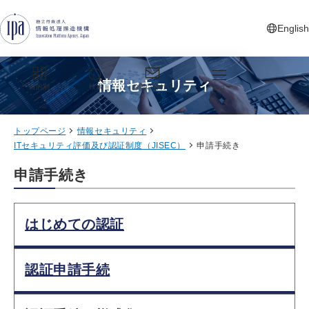
グローバルナビゲーションへジャンプ
コンテンツへジャンプ
フッターへジャンプ
English
新しいタ
情報セキュリティ
目的別
検索
お問い合わせ
メニュー
トップページ
情報セキュリティ
ITセキュリティ評価及び認証制度（JISEC）
申請手続き
申請手続き
はじめての認証
認証申請手続