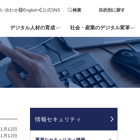
問い合わせ
English
公式SNS
検索
目的別に探す
新しいタブで開きます
デジタル人材の育成
社会・産業のデジタル変革
情報セキュリティ
1月12日
1月12日
重要なセキュリティ情報