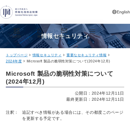
グローバルナビゲーションへジャンプ
コンテンツへジャンプ
フッターへジャンプ
English
新しいタ
情報セキュリティ
目的別
検索
お問い合わせ
メニュー
トップページ
情報セキュリティ
重要なセキュリティ情報
2024年度
Microsoft 製品の脆弱性対策について(2024年12月)
Microsoft 製品の脆弱性対策について
(2024年12月)
公開日：2024年12月11日
最終更新日：2024年12月11日
注釈：
追記すべき情報がある場合には、その都度このページ
を更新する予定です。