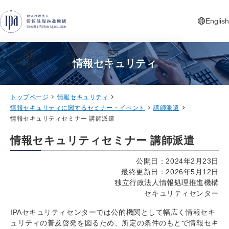
グローバルナビゲーションへジャンプ
コンテンツへジャンプ
フッターへジャンプ
English
新しいタ
情報セキュリティ
目的別
検索
お問い合わせ
メニュー
トップページ
情報セキュリティ
情報セキュリティに関するセミナー・イベント
講師派遣
情報セキュリティセミナー 講師派遣
情報セキュリティセミナー 講師派遣
公開日：2024年2月23日
最終更新日：2026年5月12日
独立行政法人情報処理推進機構
セキュリティセンター
IPAセキュリティセンターでは公的機関として幅広く情報セキ
ュリティの普及啓発を図るため、所定の条件のもとで情報セキ