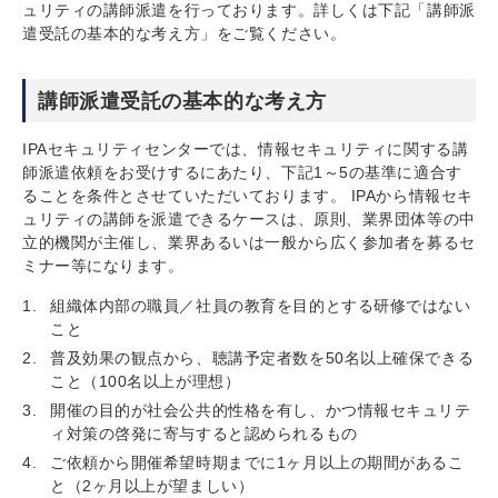
ュリティの講師派遣を行っております。詳しくは下記「講師派
遣受託の基本的な考え方」をご覧ください。
講師派遣受託の基本的な考え方
IPAセキュリティセンターでは、情報セキュリティに関する講
師派遣依頼をお受けするにあたり、下記1～5の基準に適合す
ることを条件とさせていただいております。 IPAから情報セキ
ュリティの講師を派遣できるケースは、原則、業界団体等の中
立的機関が主催し、業界あるいは一般から広く参加者を募るセ
ミナー等になります。
組織体内部の職員／社員の教育を目的とする研修ではない
こと
普及効果の観点から、聴講予定者数を50名以上確保できる
こと（100名以上が理想）
開催の目的が社会公共的性格を有し、かつ情報セキュリテ
ィ対策の啓発に寄与すると認められるもの
ご依頼から開催希望時期までに1ヶ月以上の期間があるこ
と（2ヶ月以上が望ましい）