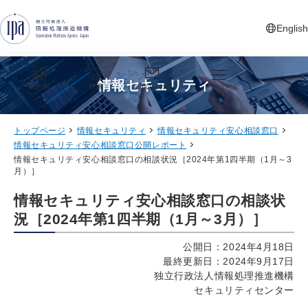
グローバルナビゲーションへジャンプ
コンテンツへジャンプ
フッターへジャンプ
English
新しいタ
情報セキュリティ
目的別
検索
お問い合わせ
メニュー
トップページ
情報セキュリティ
情報セキュリティ安心相談窓口
情報セキュリティ安心相談窓口公開レポート
情報セキュリティ安心相談窓口の相談状況［2024年第1四半期（1月～3
月）］
情報セキュリティ安心相談窓口の相談状
況［2024年第1四半期（1月～3月）］
公開日：2024年4月18日
最終更新日：2024年9月17日
独立行政法人情報処理推進機構
セキュリティセンター