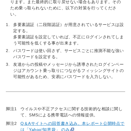
ります。また最終的に取り戻せない場合もあります。その
ため乗っ取られないために、以下の対策を行ってくださ
い。
多要素認証（二段階認証）が用意されているサービスは設
定する。
多要素認証を設定していれば、不正にログインされてしま
う可能性を低くする事が出来ます。
パスワードは使い回さず、サービスごとに推測不能な強い
パスワードを設定する。
友達からの投稿やメッセージから誘導されたログインペー
ジはアカウント乗っ取りにつながるフィッシングサイトの
可能性があるため、安易にパスワードを入力しない。
脚注1
ウイルスや不正アクセスに関する技術的な相談に関し
て、SMSによる携帯電話への情報提供。
脚注2
Q＆Aサイトへの回答書き込み。本レポート公開時点で
は「Yahoo!知恵袋」 のみ