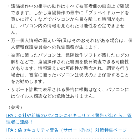
遠隔操作中の相手の動作はすべて被害者側の画面上で確認
できます。しかし遠隔操作の最中に「プリペイドカードを
買いに行く」などでパソコンから目を離した時間があれ
ば、パソコン内の情報を見られた可能性を否定できませ
ん。
万一個人情報の漏えい等(又はそのおそれ)がある場合は、個
人情報保護委員会への報告義務が生じます。
被害に遭ったパソコンは、遠隔操作ソフトが残したログの
解析などで、遠隔操作された範囲を後日調査できる可能性
があります。情報漏えいの可能性が懸念され、調査を行う
場合は、被害に遭ったパソコンは現状のまま保管すること
をお勧めします。
サポート詐欺で表示される警告に根拠はなく、パソコンに
はウイルス感染などの危険はありません。
（参考）
IPA：会社や組織のパソコンにセキュリティ警告が出たら、管
理者に連絡！
IPA：偽セキュリティ警告（サポート詐欺）対策特集ページ