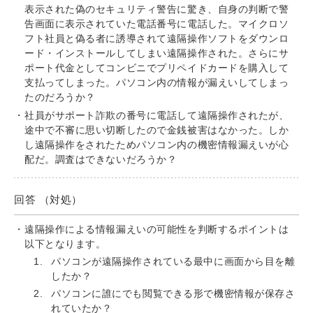
表示された偽のセキュリティ警告に驚き、自身の判断で警
告画面に表示されていた電話番号に電話した。マイクロソ
フト社員と偽る者に誘導されて遠隔操作ソフトをダウンロ
ード・インストールしてしまい遠隔操作された。さらにサ
ポート代金としてコンビニでプリペイドカードを購入して
支払ってしまった。パソコン内の情報が漏えいしてしまっ
たのだろうか？
社員がサポート詐欺の番号に電話して遠隔操作されたが、
途中で不審に思い切断したので金銭被害はなかった。しか
し遠隔操作をされたためパソコン内の機密情報漏えいが心
配だ。調査はできないだろうか？
回答 （対処）
遠隔操作による情報漏えいの可能性を判断するポイントは
以下となります。
パソコンが遠隔操作されている最中に画面から目を離
したか？
パソコンに誰にでも閲覧できる形で機密情報が保存さ
れていたか？