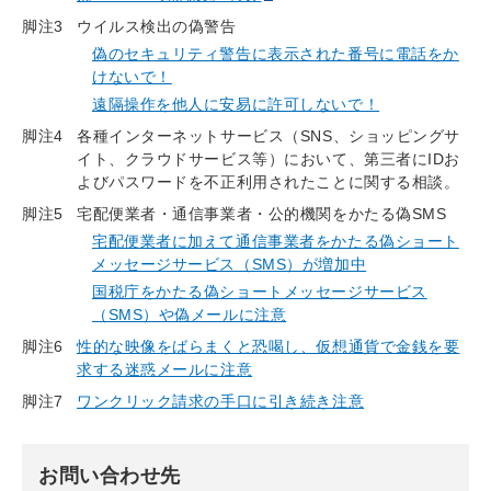
脚注3
ウイルス検出の偽警告
偽のセキュリティ警告に表示された番号に電話をか
けないで！
遠隔操作を他人に安易に許可しないで！
脚注4
各種インターネットサービス（SNS、ショッピングサ
イト、クラウドサービス等）において、第三者にIDお
よびパスワードを不正利用されたことに関する相談。
脚注5
宅配便業者・通信事業者・公的機関をかたる偽SMS
宅配便業者に加えて通信事業者をかたる偽ショート
メッセージサービス（SMS）が増加中
国税庁をかたる偽ショートメッセージサービス
（SMS）や偽メールに注意
脚注6
性的な映像をばらまくと恐喝し、仮想通貨で金銭を要
求する迷惑メールに注意
脚注7
ワンクリック請求の手口に引き続き注意
お問い合わせ先