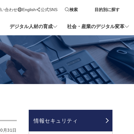
問い合わせ
English
公式SNS
検索
目的別に探す
新しいタブで開きます
デジタル人材の育成
社会・産業のデジタル変革
情報セキュリティ
0月31日