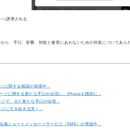
トへ誘導される
容から、手口、影響、対処と被害にあわないための対策についてあら
セージに関する相談が急増中」
セージに関する新たな手口が出現し、iPhoneも標的に」
セージで、また新たな手口が出現」
セージに引き続き注意！」
かたる偽ショートメッセージサービス（SMS）が増加中」