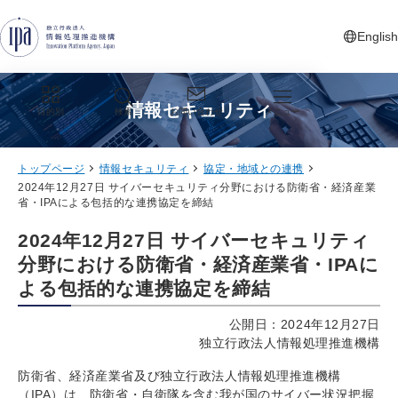
グローバルナビゲーションへジャンプ
コンテンツへジャンプ
フッターへジャンプ
English
新しいタ
情報セキュリティ
目的別
検索
お問い合わせ
メニュー
トップページ
情報セキュリティ
協定・地域との連携
2024年12月27日 サイバーセキュリティ分野における防衛省・経済産業
省・IPAによる包括的な連携協定を締結
2024年12月27日 サイバーセキュリティ
分野における防衛省・経済産業省・IPAに
よる包括的な連携協定を締結
公開日：2024年12月27日
独立行政法人情報処理推進機構
防衛省、経済産業省及び独立行政法人情報処理推進機構
（IPA）は、防衛省・自衛隊を含む我が国のサイバー状況把握