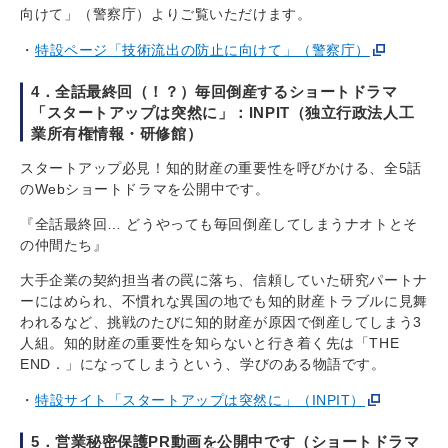
向けて」（警察庁）よりご覧いただけます。
特設ページ「技術流出の防止に向けて」（警察庁）
4．全話最終回（！？）毎回倒産するショートドラマ
「スタートアップは突然に」：INPIT（独立行政法人工
業所有権情報・研修館）
スタートアップ必見！知的財産の重要性を呼びかける、全5話
のWebショートドラマを公開中です。
『全話最終回… どうやっても毎回倒産してしまうナオトとそ
の仲間たち』
大手企業の契約担当者の罠に落ち、信頼していた研究パートナ
ーにはめられ、不慣れな異国の地でも知的財産トラブルに見舞
われるなど、挑戦のたびに知的財産が原因で倒産してしまう3
人組。知的財産の重要性を知らないと行き着く先は「THE
END．」になってしまうという、学びのある物語です。
特設サイト「スタートアップは突然に」（INPIT）
5．営業秘密保護PR動画を公開中です（ショートドラマ