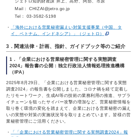
ジェトロ知的財産課 井上、高野、阿部、市原
Mail： CHIZAI@jetro.go.jp
Tel： 03-3582-5198
「海外における営業秘密漏えい対策支援事業（中国、タ
イ、ベトナム、インドネシア）」（ジェトロ）
3．関連法律・計画、指針、ガイドブック等のご紹介
1．「企業における営業秘密管理に関する実態調査
2024」報告書の公開：独立行政法人情報処理推進機構
（IPA）
2025年8月29日、「企業における営業秘密管理に関する実態
調査2024」の報告書を公開しました。コロナ禍を経て定着し
たリモートワーク、生成AI等の技術の業務利用の推進、サプラ
イチェーンを狙ったサイバー攻撃の増加など、営業秘密情報を
取り巻く環境の変化を踏まえて、企業における営業秘密の漏え
いの実態や対策の実施状況等を取りまとめています。皆様の営
業秘密管理にご活用ください。
「「企業における営業秘密管理に関する実態調査2024」報