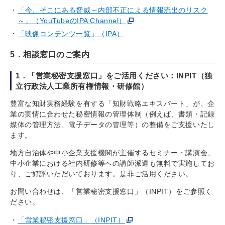
「今、そこにある脅威～内部不正による情報流出のリスク
～」（YouTubeのIPA Channel）
「映像コンテンツ一覧」（IPA）
5．相談窓口のご案内
1．「営業秘密支援窓口」をご活用ください：INPIT（独
立行政法人工業所有権情報・研修館）
豊富な知財実務経験を有する「知財戦略エキスパート」が、企
業の実情に合わせた秘密情報の管理体制（例えば、書類・記録
媒体の管理方法、電子データの管理等）の整備をご支援いたし
ます。
地方自治体や中小企業支援機関が主催するセミナー・講演会、
中小企業における社内研修等への講師派遣も無料で実施してお
り、ご好評いただいております。是非ご活用ください。
お問い合わせは、「営業秘密支援窓口」（INPIT）をご参照く
ださい。
「営業秘密支援窓口」（INPIT）