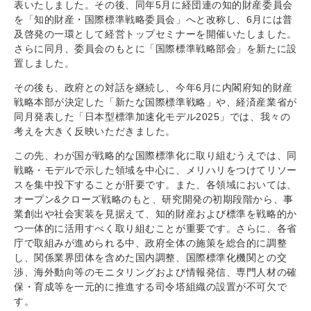
表いたしました。その後、同年5月に経団連の知的財産委員会
を「知的財産・国際標準戦略委員会」へと改称し、6月には普
及啓発の一環として経営トップセミナーを開催いたしました。
さらに同月、委員会のもとに「国際標準戦略部会」を新たに設
置しました。
その後も、政府との対話を継続し、今年6月に内閣府知的財産
戦略本部が決定した「新たな国際標準戦略」や、経済産業省が
同月発表した「日本型標準加速化モデル2025」では、我々の
考えを大きく反映いただきました。
この先、わが国が戦略的な国際標準化に取り組むうえでは、同
戦略・モデルで示した領域を中心に、メリハリをつけてリソー
スを集中投下することが肝要です。また、各領域においては、
オープン&クローズ戦略のもと、研究開発の初期段階から、事
業創出や社会実装を見据えて、知的財産および標準を戦略的か
つ一体的に活用すべく取り組むことが重要です。さらに、各省
庁で取組みが進められる中、政府全体の施策を総合的に調整
し、関係業界団体を含めた国内調整、国際標準化機関との交
渉、海外動向等のモニタリングおよび情報発信、専門人材の確
保・育成等を一元的に推進する司令塔組織の設置が不可欠で
す。