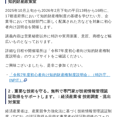
知的財産政策室
2025年10月上旬から2026年2月下旬の平日13時から16時に、
17都道府県において知的財産権制度の基礎を学びたい方、企
業等において知財部門に新しく配属された方などを対象に初心
者向け説明会を開催します。
講義内容は営業秘密以外に特許や実用新案、意匠、商標など幅
広いものとなっております。
詳細な日程や開催場所は「令和7年度初心者向け知的財産権制
度説明会」のウェブサイトをご確認ください。
ご興味ございましたら、是非ご参加ください。
「令和7年度初心者向け知的財産権制度説明会」（特許庁、
INPIT）
2．重要な技術を守る。無料で専門家が技術情報管理認
証取得をサポートします。：経済産業省 技術調査・流出
対策室
経済産業省は、産業競争力強化法に基づく技術情報管理認証制
度（TICS）の認証取得を目指す事業者や認証取得後のフォロ