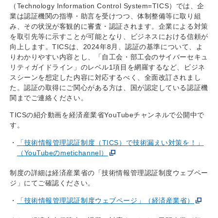
（Technology Information Control System=TICS）では、企
業は認証機関の指導・助言を受けつつ、体制整備等に取り組
み、その状況が客観的に審査・認証されます。企業による対策
を取引先等に示すことが可能となり、ビジネスにおける信頼が
向上します。TICSは、2024年8月、認証の基準について、よ
りわかりやすい内容とし、「自工会・部工会のサイバーセキュ
リティガイドライン」のレベル1項目を網羅するなど、ビジネ
スシーンを想定した内容に対応するべく、全面改訂されまし
た。認証の取得にご関心がある方は、国が認定している認証機
関までご連絡ください。
TICSの紹介動画を経済産業省YouTubeチャンネルで公開中で
す。
「技術情報管理認証制度（TICS）で技術漏えい対策を！」
（YouTubeのmetichannel）
制度の詳細は経済産業省の「技術情報管理認証制度ウェブペー
ジ」にてご確認ください。
「技術情報管理認証制度ウェブページ」（経済産業省）