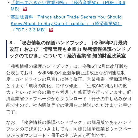
「知っておきたい営業秘密」（経済産業省）（PDF：3.6
MB）
英語版資料「Things about Trade Secrets You Should
Know About To Stay Out of Trouble!」（経済産業省）
（PDF：3.3 MB）
8．「秘密情報の保護ハンドブック」（令和6年2月最終
改訂）および「情報管理も企業力 秘密情報保護ハンドブ
ックのてびき」について：経済産業省 知的財産政策室
「秘密情報の保護ハンドブック」は、令和6年2月に改訂版を
公表しており、令和5年の不正競争防止法改正など関連法制
度・ガイドラインの見直しに伴う修正、営業秘密・労働環境を
とりまく「環境の変化」に伴う修正、「生成AIの利活用の拡
大」といった社会の動きを考慮した修正等を行っています。経
済産業省ウェブページからダウンロード・冊子の申し込みが可
能ですので、社内研修等での活用をご検討いただけますと幸い
です。
なお、「秘密情報の保護ハンドブック」の簡易版であるハンド
ブックのてびきにつきましても、同様に経済産業省ウェブペー
ジからダウンロード・冊子の申し込みが可能です。