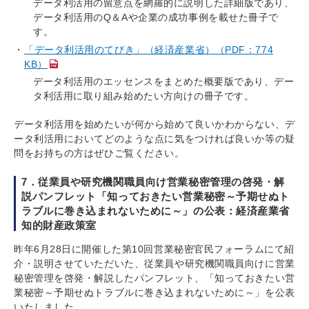
データ利活用の留意点を網羅的に説明した詳細版であり、
データ利活用のQ＆Aや企業の成功事例を載せた冊子で
す。
「データ利活用のてびき」（経済産業省）（PDF：774
KB）
データ利活用のエッセンスをまとめた概要版であり、デー
タ利活用に取り組み始めたい方向けの冊子です。
データ利活用を始めたいが何から始めて良いかわからない、デ
ータ利活用においてどのような点に気をつければ良いか等の疑
問をお持ちの方はぜひご覧ください。
7．従業員や研究機関職員向け営業秘密管理の啓発・解
説パンフレット「知っておきたい営業秘密～予期せぬト
ラブルに巻き込まれないために～」の公表：経済産業省
知的財産政策室
昨年6月28日に開催した第10回営業秘密官民フォーラムにて紹
介・説明させていただいた、従業員や研究機関職員向けに営業
秘密管理を啓発・解説したパンフレット、「知っておきたい営
業秘密～予期せぬトラブルに巻き込まれないために～」を公表
いたしました。