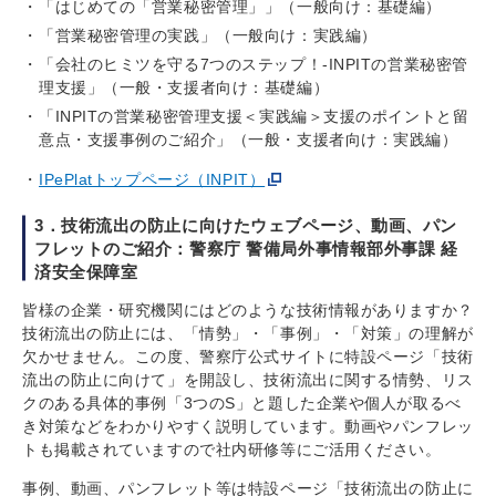
「はじめての「営業秘密管理」」（一般向け：基礎編）
「営業秘密管理の実践」（一般向け：実践編）
「会社のヒミツを守る7つのステップ！-INPITの営業秘密管
理支援」（一般・支援者向け：基礎編）
「INPITの営業秘密管理支援＜実践編＞支援のポイントと留
意点・支援事例のご紹介」（一般・支援者向け：実践編）
IPePlatトップページ（INPIT）
3．技術流出の防止に向けたウェブページ、動画、パン
フレットのご紹介：警察庁 警備局外事情報部外事課 経
済安全保障室
皆様の企業・研究機関にはどのような技術情報がありますか？
技術流出の防止には、「情勢」・「事例」・「対策」の理解が
欠かせません。この度、警察庁公式サイトに特設ページ「技術
流出の防止に向けて」を開設し、技術流出に関する情勢、リス
クのある具体的事例「3つのS」と題した企業や個人が取るべ
き対策などをわかりやすく説明しています。動画やパンフレッ
トも掲載されていますので社内研修等にご活用ください。
事例、動画、パンフレット等は特設ページ「技術流出の防止に