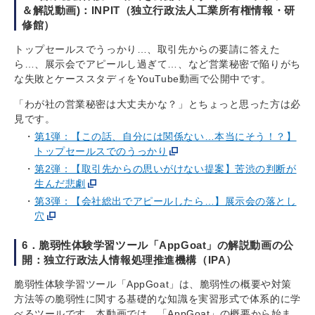
＆解説動画)：INPIT（独立行政法人工業所有権情報・研
修館）
トップセールスでうっかり…、取引先からの要請に答えた
ら…、展示会でアピールし過ぎて…、など営業秘密で陥りがち
な失敗とケーススタディをYouTube動画で公開中です。
「わが社の営業秘密は大丈夫かな？」とちょっと思った方は必
見です。
第1弾：【この話、自分には関係ない…本当にそう！？】
トップセールスでのうっかり
第2弾：【取引先からの思いがけない提案】苦渋の判断が
生んだ悲劇
第3弾：【会社総出でアピールしたら…】展示会の落とし
穴
6．脆弱性体験学習ツール「AppGoat」の解説動画の公
開：独立行政法人情報処理推進機構（IPA）
脆弱性体験学習ツール「AppGoat」は、脆弱性の概要や対策
方法等の脆弱性に関する基礎的な知識を実習形式で体系的に学
べるツールです。本動画では、「AppGoat」の概要から始ま