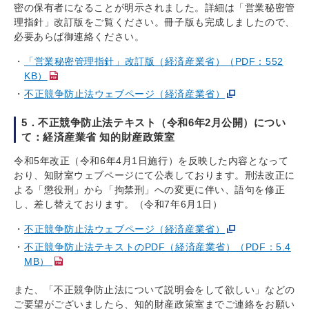
密の保有者になることが明示されました。詳細は「営業秘密管
理指針」改訂版をご覧ください。冊子版も完成しましたので、
必要あらば御連絡ください。
「営業秘密管理指針」改訂版（経済産業省）（PDF：552
KB）
不正競争防止法ウェブページ（経済産業省）
5．不正競争防止法テキスト（令和6年2月公開）につい
て：経済産業省 知的財産政策室
令和5年改正（令和6年4月1日施行）を反映した内容となって
おり、知財室ウェブページにて公表しております。刑法改正に
よる「懲役刑」から「拘禁刑」への変更に伴い、語句を修正
し、差し替えております。（令和7年6月1日）
不正競争防止法ウェブページ（経済産業省）
不正競争防止法テキストのPDF（経済産業省）（PDF：5.4
MB）
また、「不正競争防止法について説明会をして欲しい」などの
ご要望がございましたら、知的財産政策室までご連絡をお願い