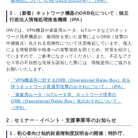
脆弱性について (CVE-2025-20333等)」（IPA）
3．（新着）ネットワーク機器のORB化について：独立
行政法人情報処理推進機構（IPA）
IPAでは、VPN機器や家庭用ルータ、IoTルータなどのネット
ワーク境界機器が、脆弱性を突いた攻撃によりORB（攻撃の
中継拠点）化される危険性について注意喚起しています。侵入
による情報窃取や他者への攻撃加担を防ぐため、対策を紹介し
ていますので、ご参考になさってください。また、不正なアク
セス等の不自然な兆候を認知した際には、情報提供にご協力を
お願いいたします。
「VPN機器等に対するORB（Operational Relay Box）化を
伴うネットワーク貫通型攻撃のおそれについて」（IPA）
「家庭用ルータ・IoTルータ等、ネットワーク境界の
ORB（Operational Relay Box）化のおそれについて」
（IPA）
2．セミナー・イベント・支援事業等のお知らせ
1．初心者向け知的財産権制度説明会の開催：特許庁、