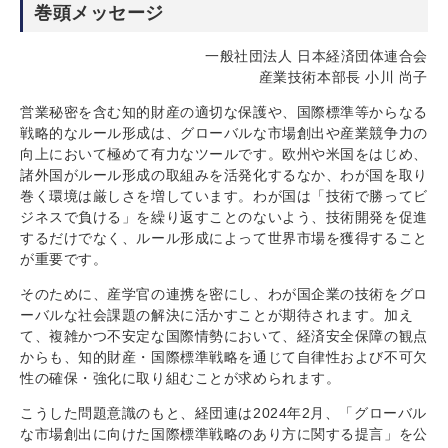
巻頭メッセージ
一般社団法人 日本経済団体連合会
産業技術本部長 小川 尚子
営業秘密を含む知的財産の適切な保護や、国際標準等からなる
戦略的なルール形成は、グローバルな市場創出や産業競争力の
向上において極めて有力なツールです。欧州や米国をはじめ、
諸外国がルール形成の取組みを活発化するなか、わが国を取り
巻く環境は厳しさを増しています。わが国は「技術で勝ってビ
ジネスで負ける」を繰り返すことのないよう、技術開発を促進
するだけでなく、ルール形成によって世界市場を獲得すること
が重要です。
そのために、産学官の連携を密にし、わが国企業の技術をグロ
ーバルな社会課題の解決に活かすことが期待されます。加え
て、複雑かつ不安定な国際情勢において、経済安全保障の観点
からも、知的財産・国際標準戦略を通じて自律性および不可欠
性の確保・強化に取り組むことが求められます。
こうした問題意識のもと、経団連は2024年2月、「グローバル
な市場創出に向けた国際標準戦略のあり方に関する提言」を公