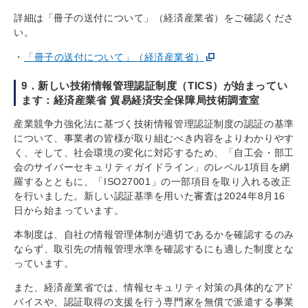
詳細は「冊子の送付について」（経済産業省）をご確認くださ
い。
「冊子の送付について」（経済産業省）
9．新しい技術情報管理認証制度（TICS）が始まってい
ます：経済産業省 貿易経済安全保障局技術調査室
産業競争力強化法に基づく技術情報管理認証制度の認証の基準
について、事業者の皆様が取り組むべき内容をよりわかりやす
く、そして、社会環境の変化に対応するため、「自工会・部工
会のサイバーセキュリティガイドライン」のレベル1項目を網
羅するとともに、「ISO27001」の一部項目を取り入れる改正
を行いました。新しい認証基準を用いた審査は2024年8月16
日から始まっています。
本制度は、自社の情報管理体制が適切であるかを確認するのみ
ならず、取引先の情報管理水準を確認するにも適した制度とな
っています。
また、経済産業省では、情報セキュリティ対策の具体的なアド
バイスや、認証取得の支援を行う専門家を無償で派遣する事業