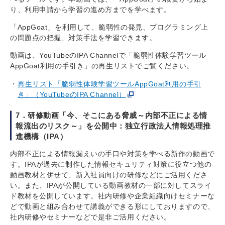
り、利用申請から学習の進め方までを学べます。
「AppGoat」を利用して、脆弱性の発見、プログラミング上
の問題点の把握、対策手法を学習できます。
動画は、YouTubeのIPA Channelで「脆弱性体験学習ツール
AppGoat利用の手引き」の再生リストでご覧ください。
再生リスト「脆弱性体験学習ツールAppGoat利用の手引
き」（YouTubeのIPA Channel）
7．研修動画「今、そこにある脅威～内部不正による情
報流出のリスク～」を公開中：独立行政法人情報処理推
進機構（IPA）
内部不正による情報漏えいの手口や対策を学べる新作の動画で
す。IPAが過去に制作した情報セキュリティ対策に役立つ他の
動画教材と併せて、新入社員向けの研修などにご活用くださ
い。また、IPAが公開している動画教材の一部に対してスライ
ド教材を公開しています。社内研修や企業組織向けセミナーな
どで動画と組み合わせて講義ができる形にしておりますので、
社内研修やセミナーなどで是非ご活用ください。