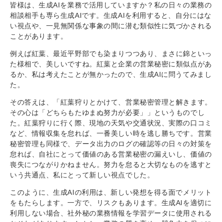
皆様は、生成AIを業務で活用していますか？私の日々の業務の
相談相手も専ら生成AIです。生成AIを利用すると、自分にはな
い視点や、一見無関係な事象の間に潜む類似性に気づかされる
ことがあります。
例えば紅葉、最近平野部でも染まりつつあり、まさに錦といっ
た様相で、美しいですね。紅葉と企業の営業秘密に類似点があ
るか、私は考えたことが無かったので、生成AIに問うてみまし
た。
その答えは、「紅葉狩りとかけて、営業秘密管理と解きます。
その心は「どちらもたゆまぬ努力が必要」」というものでし
た。紅葉狩りに行く際、現地の天気や交通状況、実際の口コミ
など、情報収集を怠れば、一番美しい時を逃し勝ちです。営業
秘密管理も同様で、データ出力のログの確認等の日々の対策を
怠れば、自社にとって価値のある営業秘密の漏えいし、価値の
喪失につながりかねません。努力を怠ると大切なものを逃すと
いう共通点、私にとって新しい視点でした。
このように、生成AIの利用は、新しい発想を得る面でメリット
をもたらします。一方で、リスクもあります。生成AIを適切に
利用しない場合、社外秘の業務情報を学習データに使用される