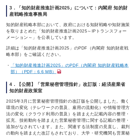
3．「知的財産推進計画2025」について：内閣府 知的財
産戦略推進事務局
知的財産戦略本部において、政府における知財戦略や知財施策
を取りまとめた「知的財産推進計画2025～IPトランスフォー
メーション～」を公表しています。
詳細は「知的財産推進計画2025」のPDF（内閣府 知的財産戦
略本部）をご確認ください。
「知的財産推進計画2025」のPDF（内閣府 知的財産戦略本
部）（PDF：6.6 MB）
4．【公開】「営業秘密管理指針」改訂版：経済産業省
知的財産政策室
2025年3月に営業秘密管理指針の改訂版を公開しました。働く
環境の変化（テレワークの普及、雇用の流動化）や情報管理方
法の変化（クラウド利用の普及）を踏まえた記載内容の整理・
拡充、技術動向を踏まえた営業秘密管理に関する記載の整理・
追加がなされています。また、関連する法制度の見直し、裁判
の動向を踏まえた改訂もされており、大学・研究機関も営業秘