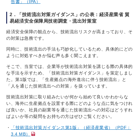
告書」（IPA）
2．「技術流出対策ガイダンス」の公表：経済産業省 貿
易経済安全保障局技術調査・流出対策室
経済安全保障の観点から、技術流出リスクが高まっており、そ
の対策は急務です。
同時に、技術流出の手法も巧妙化しているため、具体的にどの
ように対処すべきか悩む声も多く聞こえます。
そこで、当室では、企業等が技術流出対策を講じる際の具体的
な手法を示すため、「技術流出対策ガイダンス」を策定しまし
た。第1版では、「生産拠点の海外進出に伴う技術流出」と
「人を通じた技術流出への対策」を扱っています。
技術流出対策に取り組みたいが何から始めて良いかわからな
い、海外に生産拠点を設置する際にどのような点に気をつけれ
ば良いか、社員の副業等を通じた技術流出への対応はどうすれ
ばよいか等の疑問をお持ちの方はぜひご覧ください。
「技術流出対策ガイダンス第1版」（経済産業省）（PDF：
3.4 MB）