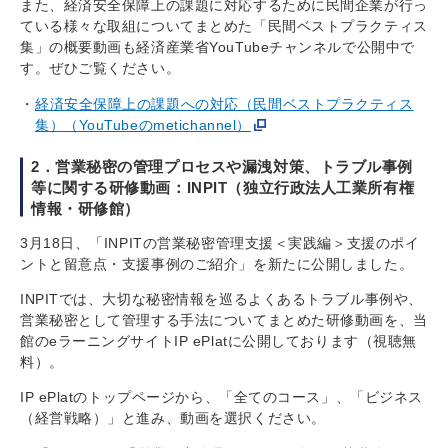
また、経済安全保障上の課題に対応するために民間企業が行っ
ている様々な取組についてまとめた「民間ベストプラクティス
集」の概要動画も経済産業省YouTubeチャンネルで公開中で
す。ぜひご覧ください。
経済安全保障上の課題への対応（民間ベストプラクティス
集）（YouTubeのmetichannel）
2．営業秘密の管理プロセスや漏洩対策、トラブル事例
等に関する研修動画：INPIT（独立行政法人工業所有権
情報・研修館）
3月18日、「INPITの営業秘密管理支援＜実践編＞支援のポイ
ントと留意点・支援事例のご紹介」を新たに公開しました。
INPITでは、大切な秘密情報を巡るよくあるトラブル事例や、
営業秘密として管理する手法についてまとめた研修動画を、当
館のeラーニングサイトIP ePlatに公開しております（視聴無
料）。
IP ePlatのトップページから、「全てのコース」、「ビジネス
（経営戦略）」と進み、動画を選択ください。