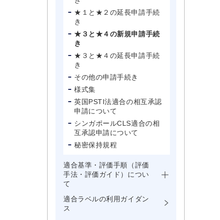
き
★１と★２の延長申請手続
き
★３と★４の新規申請手続
き
★３と★４の延長申請手続
き
その他の申請手続き
様式集
英国PSTI法適合の相互承認
申請について
シンガポールCLS適合の相
互承認申請について
秘密保持規程
適合基準・評価手順（評価
手法・評価ガイド）につい
て
適合ラベルの利用ガイダン
ス