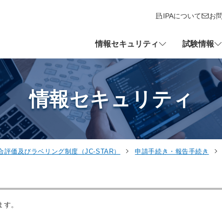
IPAについて
お
情報セキュリティ
試験情報
情報セキュリティ
評価及びラベリング制度（JC-STAR）
申請手続き・報告手続き
ます。