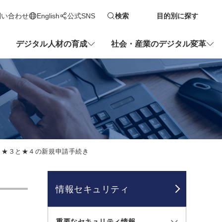
問い合わせ
English
公式SNS
検索
目的別に探す
新しいタブで開きます
デジタル人材の育成
社会・産業のデジタル変革
★３と★４の新規申請手続き
情報セキュリティ
重要なセキュリティ情報