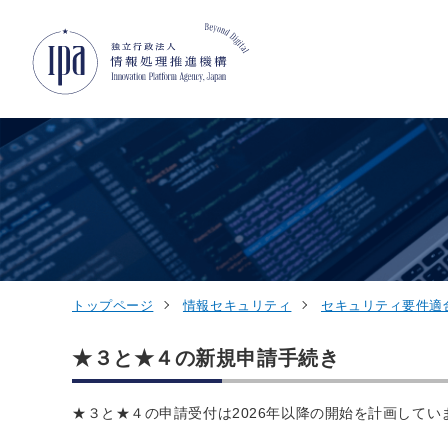
グローバルナビゲーションへジャンプ
コンテンツへジャンプ
フッターへジャンプ
トップページ
情報セキュリティ
セキュリティ要件適合
★３と★４の新規申請手続き
★３と★４の申請受付は2026年以降の開始を計画してい