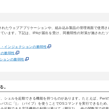
発されたウェブアプリケーションや、組み込み製品の管理画面で使用され
ています。下記は、IPAが届出を受け、同脆弱性の対策が施された
マンド・インジェクションの脆弱性
ンの脆弱性
ェクションの脆弱性
ける。
シェルを起動できる機能を持つものがあります。たとえば、Perlのo
ァイルパスに「|」（パイプ）を使うことでOSコマンドを実行できるため
を起動できる言語機能の利用は避けて（脚注2）、他の関数等で代