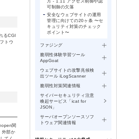
方 - 1.11 アクセス制御や認
可制御の欠落
安全なウェブサイトの運用
管理に向けての20ヶ条 〜セ
キュリティ対策のチェック
ポイント〜
るCGI
ソフトウ
ファジング
脆弱性体験学習ツール
AppGoat
ウェブサイトの攻撃兆候検
出ツール iLogScanner
脆弱性対策関連情報
サイバーセキュリティ注意
喚起サービス「icat for
JSON」
サーバオープンソースソフ
トウェア関連情報
pen関
、外部か
替してく