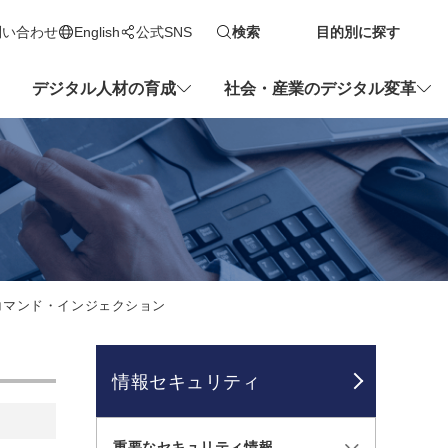
問い合わせ
English
公式SNS
検索
目的別に探す
新しいタブで開きます
デジタル人材の育成
社会・産業のデジタル変革
OSコマンド・インジェクション
情報セキュリティ
重要なセキュリティ情報