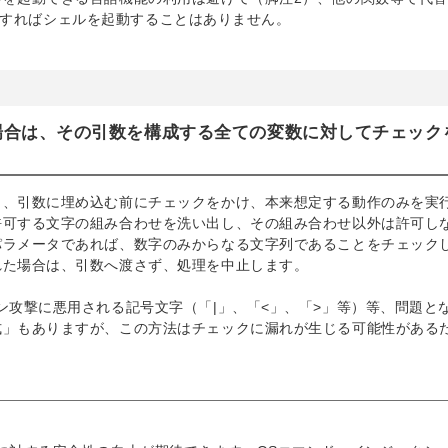
を利用すればシェルを起動することはありません。
する場合は、その引数を構成する全ての変数に対してチェック
し、引数に埋め込む前にチェックをかけ、本来想定する動作のみを実
許可する文字の組み合わせを洗い出し、その組み合わせ以外は許可し
パラメータであれば、数字のみからなる文字列であることをチェック
れた場合は、引数へ渡さず、処理を中止します。
ン攻撃に悪用される記号文字（「|」、「<」、「>」等）等、問題と
式」もありますが、この方法はチェックに漏れが生じる可能性がある