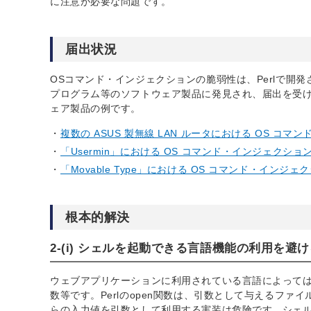
に注意が必要な問題です。
届出状況
OSコマンド・インジェクションの脆弱性は、Perlで開
プログラム等のソフトウェア製品に発見され、届出を受け
ェア製品の例です。
複数の ASUS 製無線 LAN ルータにおける OS コ
「Usermin」における OS コマンド・インジェクショ
「Movable Type」における OS コマンド・インジ
根本的解決
2-(i) シェルを起動できる言語機能の利用を避
ウェブアプリケーションに利用されている言語によっては、
数等です。Perlのopen関数は、引数として与えるフ
らの入力値を引数として利用する実装は危険です。シェル