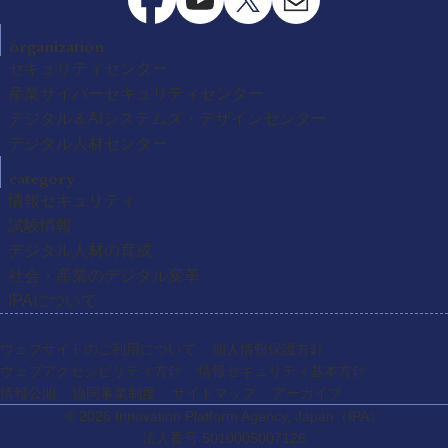
organization
セキュリティセンター
産業サイバーセキュリティセンター
デジタル＆AIシステムズ・デザインセンター
デジタル人材センター
category
情報セキュリティ
試験情報
デジタル人材の育成
社会・産業のデジタル変革
IPAについて
ウェブサイトのご利用について
個人情報保護方針
ウェブアクセシビリティ方針
情報セキュリティ基本方針
情報公開
協同事業制度
サイトマップ
アーカイブ
© 2026 Innovation Platform Agency, Japan
（IPA）
法人番号 5010005007126