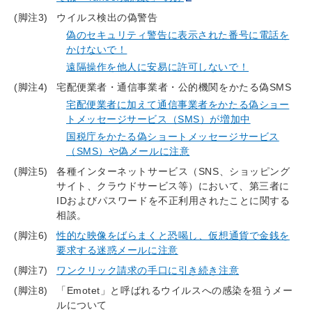
(脚注3)
ウイルス検出の偽警告
偽のセキュリティ警告に表示された番号に電話を
かけないで！
遠隔操作を他人に安易に許可しないで！
(脚注4)
宅配便業者・通信事業者・公的機関をかたる偽SMS
宅配便業者に加えて通信事業者をかたる偽ショー
トメッセージサービス（SMS）が増加中
国税庁をかたる偽ショートメッセージサービス
（SMS）や偽メールに注意
(脚注5)
各種インターネットサービス（SNS、ショッピング
サイト、クラウドサービス等）において、第三者に
IDおよびパスワードを不正利用されたことに関する
相談。
(脚注6)
性的な映像をばらまくと恐喝し、仮想通貨で金銭を
要求する迷惑メールに注意
(脚注7)
ワンクリック請求の手口に引き続き注意
(脚注8)
「Emotet」と呼ばれるウイルスへの感染を狙うメー
ルについて