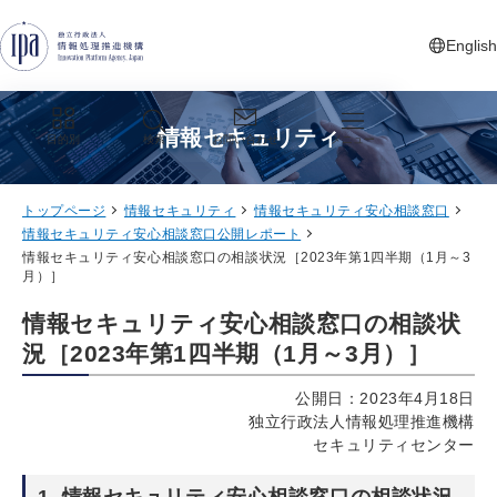
グローバルナビゲーションへジャンプ
コンテンツへジャンプ
フッターへジャンプ
English
新しいタ
情報セキュリティ
目的別
検索
お問い合わせ
メニュー
トップページ
情報セキュリティ
情報セキュリティ安心相談窓口
情報セキュリティ安心相談窓口公開レポート
情報セキュリティ安心相談窓口の相談状況［2023年第1四半期（1月～3
月）］
情報セキュリティ安心相談窓口の相談状
況［2023年第1四半期（1月～3月）］
公開日：2023年4月18日
独立行政法人情報処理推進機構
セキュリティセンター
1. 情報セキュリティ安心相談窓口の相談状況