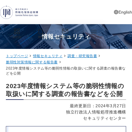
グローバルナビゲーションへジャンプ
コンテンツへジャンプ
フッターへジャンプ
English
新しいタ
情報セキュリティ
目的別
検索
お問い合わせ
メニュー
トップページ
情報セキュリティ
調査・研究報告書
脆弱性対策情報に関する報告書
2023年度情報システム等の脆弱性情報の取扱いに関する調査の報告書な
どを公開
2023年度情報システム等の脆弱性情報の
取扱いに関する調査の報告書などを公開
最終更新日：2024年3月27日
独立行政法人情報処理推進機構
セキュリティセンター