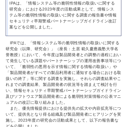
IPAは、「情報システム等の脆弱性情報の取扱いに関する
研究会」における2023年度の活動成果として、情報シス
テム等の脆弱性情報の取扱いに関する調査の報告書や情報
セキュリティ早期警戒パートナーシップガイドライン改訂
案などを公開しました。
IPAでは、「情報システム等の脆弱性情報の取扱いに関する
研究会（以降、研究会）」（座長：土居 範久慶應義塾大学名
誉教授）において、今年度は製品開発者との調整の過程におい
て発生している課題やパートナーシップの運用改善事項等につ
いて、「脆弱性の悪用を示す情報に関する情報の取扱い」や
「製品開発者がすべての製品利用者に通知する場合における取
扱いの終了」等に関する調査を実施し、それらの調査結果やこ
れまでの調査結果、製品開発者の状況等を踏まえて検討を行
い、情報セキュリティ早期警戒パートナーシップガイドライン
及びソフトウエア製品開発者による脆弱性対策情報の公表マニ
ュアルの改訂に取り組みました。
また、優先情報提供における提供先の拡大や内容拡充等につ
いて、提供先となり得る組織及び製品開発者にヒアリングを実
施し、2023年度の研究会の活動成果として、以下の報告書な
どを公開しました。