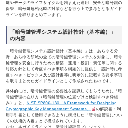
鍵やデータのライフサイクルを踏まえた運用、安全な暗号鍵の
保管、暗号鍵危殆化時の対策などを行う上で参考となるガイド
ラインを取りまとめています。
「暗号鍵管理システム設計指針（基本編）」
の内容
「暗号鍵管理システム設計指針（基本編）」は、あらゆる分
野・あらゆる領域の全ての暗号鍵管理システムを対象に、暗号
鍵管理を安全に行うための構築・運用・役割・責任等に関する
対応方針として考慮すべき事項を網羅的に提供し、設計時に考
慮すべきトピックス及び設計書等に明示的に記載する要求事項
を取りまとめたガイドラインとして作成されたものです。
具体的には、暗号鍵管理の必要性を認識してもらうために「暗
号鍵管理の在り方（暗号鍵管理の位置づけと検討すべき枠組
み）」と、
NIST SP800-130「A Framework for Designing
Cryptographic Key Management Systems」
の解説書・利
用手引書として活用できるように構成した「暗号鍵管理につい
ての技術的内容」とで構成されています。
なお、本ガイドラインは、暗号技術評価プロジェクト