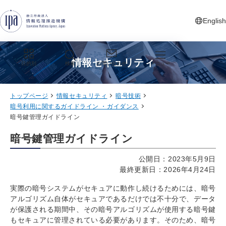
グローバルナビゲーションへジャンプ
コンテンツへジャンプ
フッターへジャンプ
English
新しいタ
情報セキュリティ
目的別
検索
お問い合わせ
メニュー
トップページ
情報セキュリティ
暗号技術
暗号利用に関するガイドライン ・ガイダンス
暗号鍵管理ガイドライン
暗号鍵管理ガイドライン
公開日：2023年5月9日
最終更新日：2026年4月24日
実際の暗号システムがセキュアに動作し続けるためには、暗号
アルゴリズム自体がセキュアであるだけでは不十分で、データ
が保護される期間中、その暗号アルゴリズムが使用する暗号鍵
もセキュアに管理されている必要があります。そのため、暗号