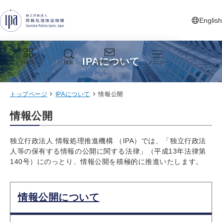
グローバルナビゲーションへジャンプ
コンテンツへジャンプ
フッターへジャンプ
English
新しいタ
IPAについて
目的別
検索
お問い合わせ
メニュー
トップページ
IPAについて
情報公開
情報公開
独立行政法人 情報処理推進機構 （IPA）では、「独立行政法
人等の保有する情報の公開に関する法律」（平成13年法律第
140号）にのっとり、情報公開を積極的に推進いたします。
情報公開について