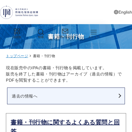
グローバルナビゲーションへジャンプ
コンテンツへジャンプ
フッターへジャンプ
English
新しいタ
書籍・刊行物
目的別
検索
お問い合わせ
メニュー
トップページ
書籍・刊行物
現在販売中のIPAの書籍・刊行物を掲載しています。
販売を終了した書籍・刊行物はアーカイブ（過去の情報）で
PDFを閲覧することができます。
過去の情報へ
書籍・刊行物に関するよくある質問と回
答