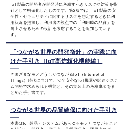
IoT製品の開発者が開発時に考慮すべきリスクや対策を指
針として明確化したものです。第2版では、IoT製品の安
全性・セキュリティに関するリスクを想定するときに利
用状況を把握し、利用者の視点での「利用時の品質」を
向上させるための設計を考慮することを追加していま
す。
「つながる世界の開発指針」の実践に向
けた手引き［IoT高信頼化機能編］
さまざまなモノどうしがつながるIoT（Internet of
Things）時代に向けて、安全安心なIoT機器や関連システ
ム開発で求められる機能と、その実装上の考慮事項をま
とめた手引書です。
つながる世界の品質確保に向けた手引き
本書はIoT製品・システムがあらゆるモノとつながること