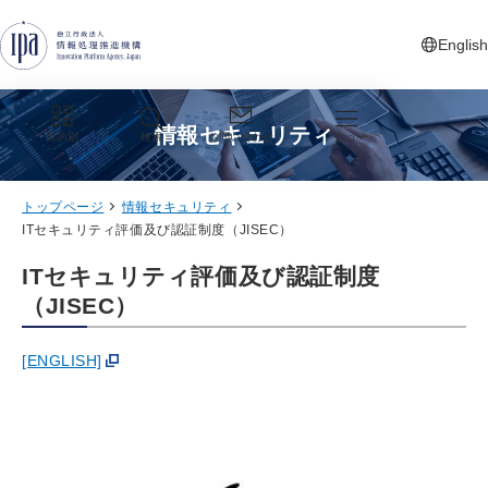
グローバルナビゲーションへジャンプ
コンテンツへジャンプ
フッターへジャンプ
English
新しいタ
情報セキュリティ
目的別
検索
お問い合わせ
メニュー
トップページ
情報セキュリティ
ITセキュリティ評価及び認証制度（JISEC）
ITセキュリティ評価及び認証制度
（JISEC）
[ENGLISH]