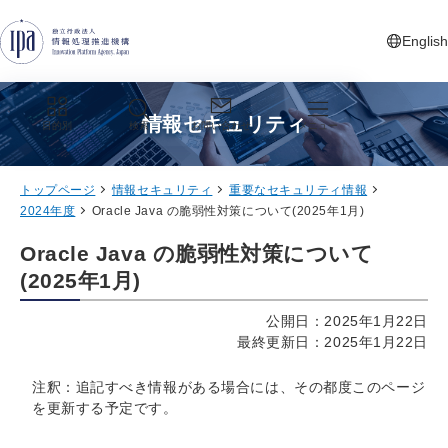
グローバルナビゲーションへジャンプ
コンテンツへジャンプ
フッターへジャンプ
English
新しいタ
情報セキュリティ
目的別
検索
お問い合わせ
メニュー
トップページ
情報セキュリティ
重要なセキュリティ情報
2024年度
Oracle Java の脆弱性対策について(2025年1月)
Oracle Java の脆弱性対策について
(2025年1月)
公開日：2025年1月22日
最終更新日：2025年1月22日
注釈：追記すべき情報がある場合には、その都度このページ
を更新する予定です。