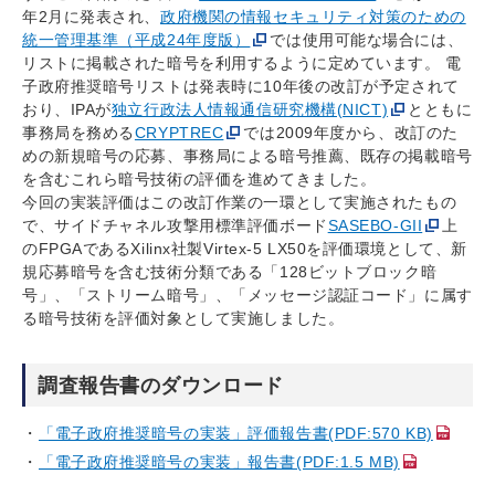
年2月に発表され、
政府機関の情報セキュリティ対策のための
統一管理基準（平成24年度版）
では使用可能な場合には、
リストに掲載された暗号を利用するように定めています。 電
子政府推奨暗号リストは発表時に10年後の改訂が予定されて
おり、IPAが
独立行政法人情報通信研究機構(NICT)
とともに
事務局を務める
CRYPTREC
では2009年度から、改訂のた
めの新規暗号の応募、事務局による暗号推薦、既存の掲載暗号
を含むこれら暗号技術の評価を進めてきました。
今回の実装評価はこの改訂作業の一環として実施されたもの
で、サイドチャネル攻撃用標準評価ボード
SASEBO-GII
上
のFPGAであるXilinx社製Virtex-5 LX50を評価環境として、新
規応募暗号を含む技術分類である「128ビットブロック暗
号」、「ストリーム暗号」、「メッセージ認証コード」に属す
る暗号技術を評価対象として実施しました。
調査報告書のダウンロード
「電子政府推奨暗号の実装」評価報告書(PDF:570 KB)
「電子政府推奨暗号の実装」報告書(PDF:1.5 MB)