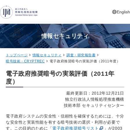
グローバルナビゲーションへジャンプ
コンテンツへジャンプ
フッターへジャンプ
English
新しいタ
情報セキュリティ
目的別
検索
お問い合わせ
メニュー
トップページ
情報セキュリティ
調査・研究報告書
暗号技術・CRYPTREC
電子政府推奨暗号の実装評価（2011年度）
電子政府推奨暗号の実装評価（2011年
度）
最終更新日：2012年12月21日
独立行政法人情報処理推進機構
技術本部 セキュリティセンター
電子政府システムの安全性・信頼性を確保するためには、十分
な安全性と実装性能を有する暗号技術の選択・利用が必要で
す。この目的のために「
電子政府推奨暗号リスト
」が2003