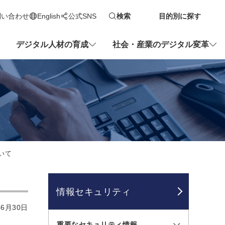
問い合わせ
English
公式SNS
検索
目的別に探す
新しいタブで開きます
デジタル人材の育成
社会・産業のデジタル変革
ついて
情報セキュリティ
6月30日
重要なセキュリティ情報