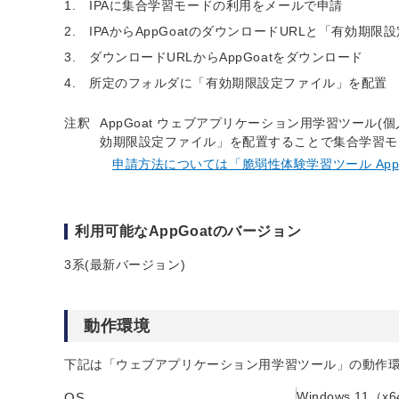
IPAに集合学習モードの利用をメールで申請
IPAからAppGoatのダウンロードURLと「有効期
ダウンロードURLからAppGoatをダウンロード
所定のフォルダに「有効期限設定ファイル」を配置
注釈
AppGoat ウェブアプリケーション用学習ツール
効期限設定ファイル」を配置することで集合学習モ
申請方法については「脆弱性体験学習ツール AppG
利用可能なAppGoatのバージョン
3系(最新バージョン)
動作環境
下記は「ウェブアプリケーション用学習ツール」の動作
Windows 11（x6
OS