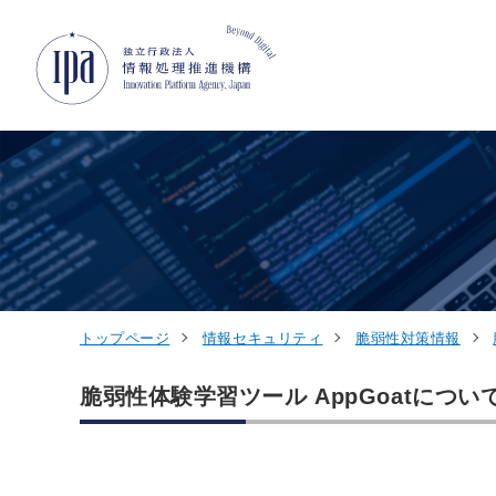
グローバルナビゲーションへジャンプ
コンテンツへジャンプ
フッターへジャンプ
トップページ
情報セキュリティ
脆弱性対策情報
脆弱性体験学習ツール AppGoatについ