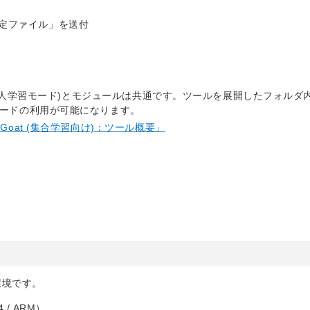
限設定ファイル」を送付
(個人学習モード)とモジュールは共通です。ツールを展開したフォルダ
ードの利用が可能になります。
oat (集合学習向け)：ツール概要」
環境です。
4 / ARM）