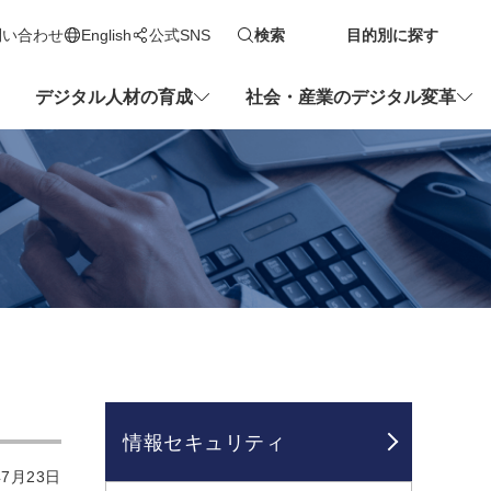
問い合わせ
English
公式SNS
検索
目的別に探す
新しいタブで開きます
デジタル人材の育成
社会・産業のデジタル変革
情報セキュリティ
7月23日