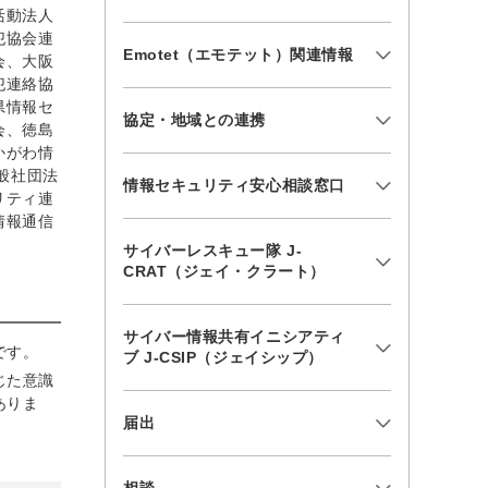
活動法人
犯協会連
Emotet（エモテット）関連情報
会、大阪
犯連絡協
県情報セ
協定・地域との連携
会、徳島
かがわ情
般社団法
情報セキュリティ安心相談窓口
リティ連
情報通信
サイバーレスキュー隊 J-
CRAT（ジェイ・クラート）
サイバー情報共有イニシアティ
です。
ブ J-CSIP（ジェイシップ）
じた意識
ありま
届出