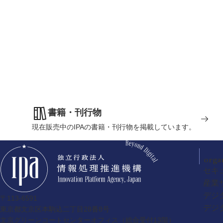
書籍・刊行物
現在販売中のIPAの書籍・刊行物を掲載しています。
orga
セキ
産業
デジ
〒113-6591
デジ
東京都文京区本駒込二丁目28番8号
文京グリーンコートセンターオフィス（総合受付13階）