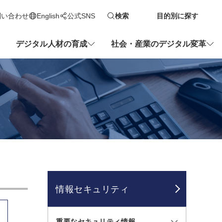
問い合わせ
English
公式SNS
検索
目的別に探す
新しいタブで開きます
デジタル人材の育成
社会・産業のデジタル変革
情報セキュリティ
重要なセキュリティ情報