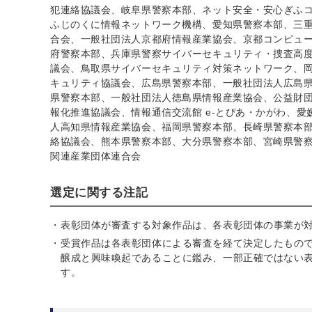
犯連絡協議会、岐阜県警察本部、ネット安全・安心ぎふ
ふじのくに情報ネットワーク機構、愛知県警察本部、三
合会、一般社団法人京都府情報産業協会、京都コンピュ
府警察本部、兵庫県警察サイバーセキュリティ・捜査高
議会、鳥取県サイバーセキュリティ対策ネットワーク、
キュリティ協議会、広島県警察本部、一般社団法人広島
県警察本部、一般社団法人徳島県情報産業協会、公益財
報化推進協議会、情報通信交流館 e-とぴあ・かがわ、
人高知県情報産業協会、福岡県警察本部、長崎県警察本
絡協議会、熊本県警察本部、大分県警察本部、宮崎県警
関連産業団体連合会
選定に関する注記
表彰団体が審査する対象作品は、各表彰団体の事業が
受賞作品は各表彰団体による審査を経て決定したもの
醸成と興味喚起であることに鑑み、一部正確ではない
す。