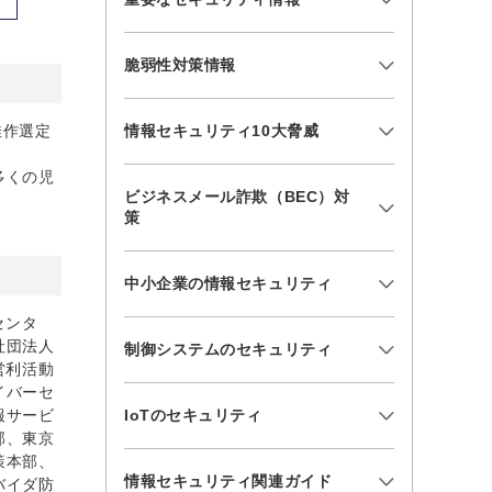
脆弱性対策情報
佳作選定
情報セキュリティ10大脅威
多くの児
ビジネスメール詐欺（BEC）対
策
中小企業の情報セキュリティ
センタ
社団法人
制御システムのセキュリティ
営利活動
イバーセ
報サービ
IoTのセキュリティ
部、東京
策本部、
情報セキュリティ関連ガイド
バイダ防