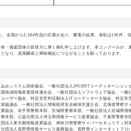
。全国から2,184作品の応募があり、審査の結果、表彰は195件、
団体・後援団体の皆様方に厚く御礼申し上げます。本コンクールが、
けとなり、意識醸成と興味喚起につながることを願っております。
込みシステム技術協会、一般社団法人JPCERTコーディネーション
全国地域情報産業団体連合会、一般社団法人ソフトウェア協会、一般
ユーザー協会、特定非営利活動法人ITコーディネータ協会、特定非
対策協議会、一般社団法人情報処理安全確保支援士会、北海道警察サ
産業協会、岩手県警察本部、宮城県警察本部、一般社団法人宮城県情
警察本部、公益社団法人埼玉県情報サービス産業協会、千葉県警察本
社団法人東京都情報産業協会、神奈川県警察サイバーセキュリティ対
般社団法人長野県情報サービス振興協会、長野県インターネットプロ