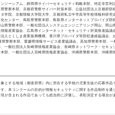
コンソーシアム、静岡県サイバーセキュリティ戦略本部、特定非営利
重県警察本部、京都府警察サイバー対策本部、公益社団法人京都府防
ータ学院、京都情報大学院大学、京都府私立中学高等学校情報科研究
度化センター、鳥取県警察本部、鳥取県インターネットプロバイダ防
岡山県警察本部、一般社団法人システムエンジニアリング岡山、岡山
県情報産業協会、広島県インターネット・セキュリティ対策推進協議
団法人とくしま産業振興機構、香川県プロバイダ等防犯連絡協議会、
愛媛県警察本部、愛媛県情報サービス産業協議会、高知県警察本部、一
部、一般社団法人長崎県情報産業協会、長崎県ネットワーク・セキュ
察本部、一般社団法人宮崎県情報産業協会、沖縄県警察本部、沖縄県
対象とする地域（都道府県）内に所在する学校の児童生徒の応募作品
です。本コンクールの目的が情報セキュリティに関する作品制作を通
表現が含まれる作品であっても総合的に評価し、表彰決定する場合が