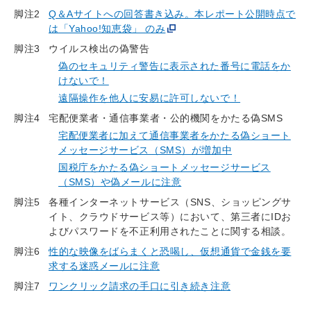
脚注2
Q＆Aサイトへの回答書き込み。本レポート公開時点で
は「Yahoo!知恵袋」 のみ
脚注3
ウイルス検出の偽警告
偽のセキュリティ警告に表示された番号に電話をか
けないで！
遠隔操作を他人に安易に許可しないで！
脚注4
宅配便業者・通信事業者・公的機関をかたる偽SMS
宅配便業者に加えて通信事業者をかたる偽ショート
メッセージサービス（SMS）が増加中
国税庁をかたる偽ショートメッセージサービス
（SMS）や偽メールに注意
脚注5
各種インターネットサービス（SNS、ショッピングサ
イト、クラウドサービス等）において、第三者にIDお
よびパスワードを不正利用されたことに関する相談。
脚注6
性的な映像をばらまくと恐喝し、仮想通貨で金銭を要
求する迷惑メールに注意
脚注7
ワンクリック請求の手口に引き続き注意