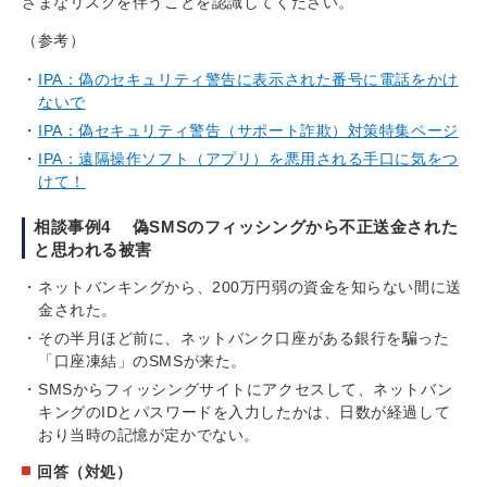
ざまなリスクを伴うことを認識してください。
（参考）
IPA：偽のセキュリティ警告に表示された番号に電話をかけ
ないで
IPA：偽セキュリティ警告（サポート詐欺）対策特集ページ
IPA：遠隔操作ソフト（アプリ）を悪用される手口に気をつ
けて！
相談事例4 偽SMSのフィッシングから不正送金された
と思われる被害
ネットバンキングから、200万円弱の資金を知らない間に送
金された。
その半月ほど前に、ネットバンク口座がある銀行を騙った
「口座凍結」のSMSが来た。
SMSからフィッシングサイトにアクセスして、ネットバン
キングのIDとパスワードを入力したかは、日数が経過して
おり当時の記憶が定かでない。
回答（対処）