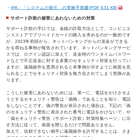
IPA：「システムの復元」の実施手順書(PDF:631 KB)
サポート詐欺の被害にあわないための対策
サポート詐欺の手口では、金銭の詐取方法として、コンビニエ
ンスストアでプリペイドカードの購入を求めるのが一般的です
が、2023年初頭から、ネットバンキングからの送金ができる
かを尋ねる事例が報告されています。ネットバンキングサービ
スでは、ログイン認証に加えて、送金時のワンタイムパスワー
ドなどで不正送金に対する多重のセキュリティ対策を行ってい
ますが、遠隔操作を悪用されると本事例が示すように画面を見
られることでセキュリティ対策を無力化されてしまう危険があ
ります。
こうした被害にあわないためには、第一に、電話をかけさせよ
うとするセキュリティ警告は「偽物」であることを知り、電話
をしないことです。偽の警告が表示された場合は、下記の「偽
のセキュリティ警告に表示された番号に電話をかけないで」や
「偽セキュリティ警告（サポート詐欺）対策特集ページ」に示
す方法に従って、画面を閉じるだけで問題ありません。
加えて、信頼できない相手に遠隔操作を許可することは、さま