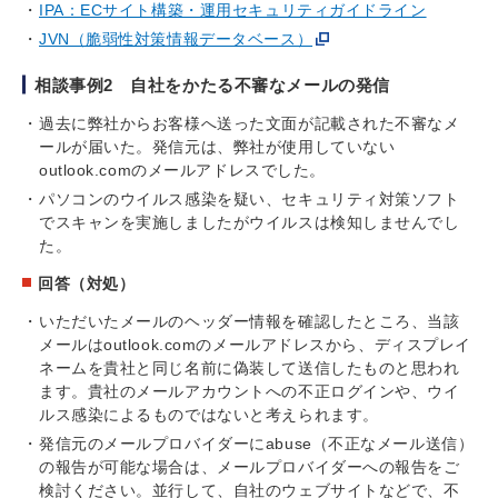
IPA：ECサイト構築・運用セキュリティガイドライン
JVN（脆弱性対策情報データベース）
相談事例2 自社をかたる不審なメールの発信
過去に弊社からお客様へ送った文面が記載された不審なメ
ールが届いた。発信元は、弊社が使用していない
outlook.comのメールアドレスでした。
パソコンのウイルス感染を疑い、セキュリティ対策ソフト
でスキャンを実施しましたがウイルスは検知しませんでし
た。
回答（対処）
いただいたメールのヘッダー情報を確認したところ、当該
メールはoutlook.comのメールアドレスから、ディスプレイ
ネームを貴社と同じ名前に偽装して送信したものと思われ
ます。貴社のメールアカウントへの不正ログインや、ウイ
ルス感染によるものではないと考えられます。
発信元のメールプロバイダーにabuse（不正なメール送信）
の報告が可能な場合は、メールプロバイダーへの報告をご
検討ください。並行して、自社のウェブサイトなどで、不