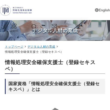
グローバルナビゲーションへジャンプ
コンテンツへジャンプ
フッターへジャンプ
English
新しいタ
デジタル人材の育成
目的別
検索
お問い合わせ
メニュー
トップページ
デジタル人材の育成
情報処理安全確保支援士（登録セキスペ）
情報処理安全確保支援士（登録セキス
ペ）
国家資格「情報処理安全確保支援士（登録セ
キスペ）」とは