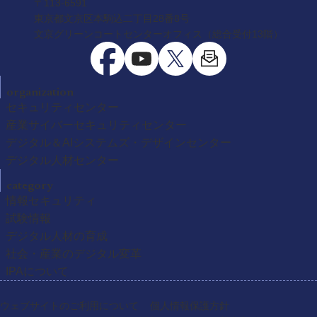
〒113-6591
東京都文京区本駒込二丁目28番8号
文京グリーンコートセンターオフィス（総合受付13階）
organization
セキュリティセンター
産業サイバーセキュリティセンター
デジタル＆AIシステムズ・デザインセンター
デジタル人材センター
category
情報セキュリティ
試験情報
デジタル人材の育成
社会・産業のデジタル変革
IPAについて
ウェブサイトのご利用について
個人情報保護方針