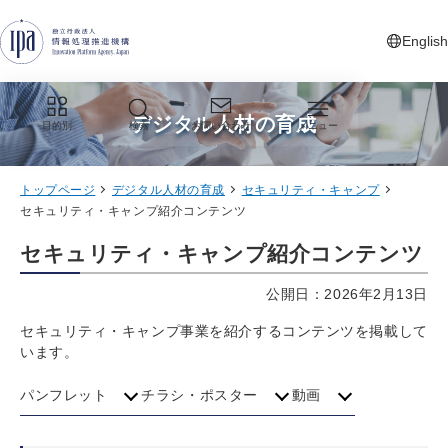
グローバルナビゲーションへジャンプ
コンテンツへジャンプ
フッターへジャンプ
English
新しいタ
デジタル人材の育成
目的別
検索
お問い合わせ
メニュー
トップページ
デジタル人材の育成
セキュリティ・キャンプ
セキュリティ・キャンプ紹介コンテンツ
セキュリティ・キャンプ紹介コンテンツ
公開日：2026年2月13日
セキュリティ・キャンプ事業を紹介するコンテンツを掲載して
います。
パンフレット
チラシ・ポスター
動画