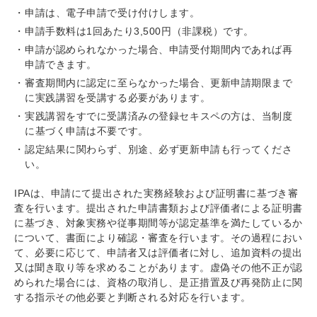
申請は、電子申請で受け付けします。
申請手数料は1回あたり3,500円（非課税）です。
申請が認められなかった場合、申請受付期間内であれば再
申請できます。
審査期間内に認定に至らなかった場合、更新申請期限まで
に実践講習を受講する必要があります。
実践講習をすでに受講済みの登録セキスペの方は、当制度
に基づく申請は不要です。
認定結果に関わらず、別途、必ず更新申請も行ってくださ
い。
IPAは、申請にて提出された実務経験および証明書に基づき審
査を行います。提出された申請書類および評価者による証明書
に基づき、対象実務や従事期間等が認定基準を満たしているか
について、書面により確認・審査を行います。その過程におい
て、必要に応じて、申請者又は評価者に対し、追加資料の提出
又は聞き取り等を求めることがあります。虚偽その他不正が認
められた場合には、資格の取消し、是正措置及び再発防止に関
する指示その他必要と判断される対応を行います。