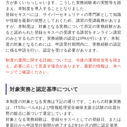
方が多くいらっしゃいます。こうした実務経験者の実態等を踏
まえ、本制度を導入することとなりました。
登録セキスペには、サイバーセキュリティの専門家として知識
や技能を最新の状態としておくため、講習の受講義務がありま
すが、本制度は、対象となる実務について所定の実務経験があ
ると認められた登録セキスペの受講する講習をオンライン講習
のみとするものです。実務経験の認定はIPAが行います。本制
度の対象となるためには、申請受付期間内に、実務経験の認定
に係る申請を行い、認定を受ける必要があります。
制度の運用に関する詳細については、今後の運用状況等を踏ま
え、必要に応じて見直す場合があります。最新の情報は、本ペ
ージでご確認ください。
対象実務と認定基準について
本制度の対象となる実務は下記の通りです。これらの対象実務
は、ITSSレベル4および情報処理安全確保支援士試験の出題分
野の観点に基づいて選定しています。
対象となる実務経験は、登録セキスペとしての登録日、または
更新日から申請受付期間が終了する2年3か月の間に認定基準