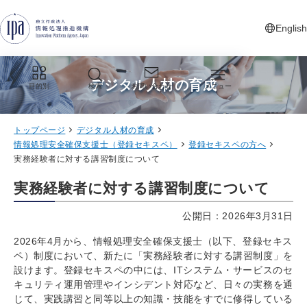
グローバルナビゲーションへジャンプ
コンテンツへジャンプ
フッターへジャンプ
English
新しいタ
デジタル人材の育成
目的別
検索
お問い合わせ
メニュー
トップページ
デジタル人材の育成
情報処理安全確保支援士（登録セキスペ）
登録セキスペの方へ
実務経験者に対する講習制度について
実務経験者に対する講習制度について
公開日：2026年3月31日
2026年4月から、情報処理安全確保支援士（以下、登録セキス
ペ）制度において、新たに「実務経験者に対する講習制度」を
設けます。登録セキスペの中には、ITシステム・サービスのセ
キュリティ運用管理やインシデント対応など、日々の実務を通
じて、実践講習と同等以上の知識・技能をすでに修得している