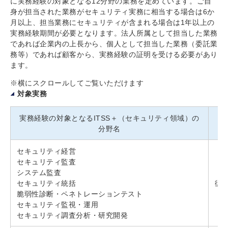
に実務経験の対象となる12分野の業務を定めています。ご自
身が担当された業務がセキュリティ実務に相当する場合は6か
月以上、担当業務にセキュリティが含まれる場合は1年以上の
実務経験期間が必要となります。法人所属として担当した業務
であれば企業内の上長から、個人として担当した業務（委託業
務等）であれば顧客から、実務経験の証明を受ける必要があり
ます。
※横にスクロールしてご覧いただけます
対象実務
実務経験の対象となるITSS＋（セキュリティ領域）の
分野名
セキュリティ経営
セキュリティ監査
システム監査
セキュリティ統括
従
脆弱性診断・ペネトレーションテスト
セキュリティ監視・運用
セキュリティ調査分析・研究開発