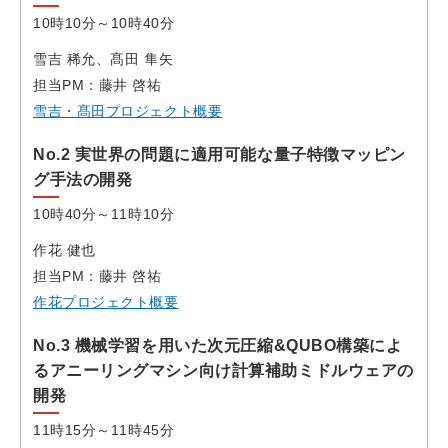
10時10分～10時40分
雪吉 稀允、髙田 隼矢
担当PM：藤井 啓祐
雪吉・髙田プロジェクト概要
No.2 実世界の問題に適用可能な量子特徴マッピン
グ手法の開発
10時40分～11時10分
作花 健也
担当PM：藤井 啓祐
作花プロジェクト概要
No.3 機械学習を⽤いた次元圧縮&QUBO構築によ
るアニーリングマシン向け計算補助ミドルウェアの
開発
11時15分～11時45分