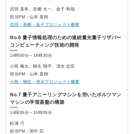
武田 直幸、吾郷 太一、金子 和哉
担当PM：山本 直樹
武田・吾郷・金子プロジェクト概要
No.6 量子情報処理のための連続量光量子リザバー
コンピューティング技術の開発
14時00分～14時30分
小島 颯太、桐生 翔平、清水 忠臣
担当PM：山本 直樹
小島・桐生・清水プロジェクト概要
No.7 量子アニーリングマシンを用いたボルツマン
マシンの学習基盤の構築
14時35分～15時05分
松浦 巧
担当PM：田中 宗