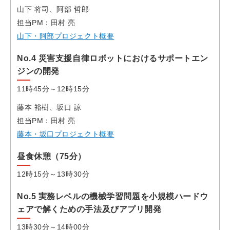
山下 将司、阿部 哲郎
担当PM：田村 亮
山下・阿部プロジェクト概要
No.4 災害支援自律ロボットにおけるサポートエン
ジンの開発
11時45分～12時15分
藤本 裕樹、坂口 諒
担当PM：田村 亮
藤本・坂口プロジェクト概要
昼食休憩（75分）
12時15分～13時30分
No.5 実務レベルの機械学習問題を小規模ハードウ
ェアで解くための手法及びアプリ開発
13時30分～14時00分