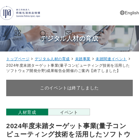
グローバルナビゲーションへジャンプ
コンテンツへジャンプ
フッターへジャンプ
English
新しいタ
デジタル人材の育成
目的別
検索
お問い合わせ
メニュー
トップページ
デジタル人材の育成
未踏事業
未踏関連イベント
2024年度未踏ターゲット事業(量子コンピューティング技術を活用した
ソフトウェア開発分野)成果報告会開催のご案内【終了しました】
このイベントは終了しました
人材育成
イベント
2024年度未踏ターゲット事業(量子コン
ピューティング技術を活用したソフトウ