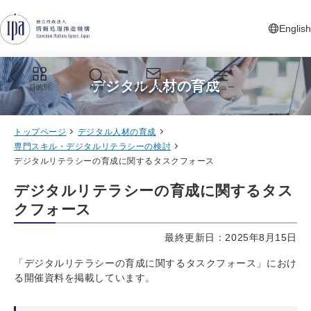
グローバルナビゲーションへジャンプ
コンテンツへジャンプ
フッターへジャンプ
English
新しいタ
デジタル人材の育成
目的別
検索
お問い合わせ
メニュー
トップページ
デジタル人材の育成
専門スキル・デジタルリテラシーの検討
デジタルリテラシーの育成に関するタスクフォース
デジタルリテラシーの育成に関するタス
クフォース
最終更新日：2025年8月15日
「デジタルリテラシーの育成に関するタスクフォース」におけ
る開催資料を掲載しています。