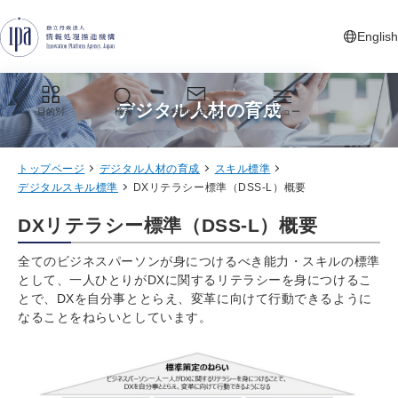
グローバルナビゲーションへジャンプ
コンテンツへジャンプ
フッターへジャンプ
English
新しいタ
デジタル人材の育成
目的別
検索
お問い合わせ
メニュー
トップページ
デジタル人材の育成
スキル標準
デジタルスキル標準
DXリテラシー標準（DSS-L）概要
DXリテラシー標準（DSS-L）概要
全てのビジネスパーソンが身につけるべき能力・スキルの標準
として、一人ひとりがDXに関するリテラシーを身につけるこ
とで、DXを自分事ととらえ、変革に向けて行動できるように
なることをねらいとしています。