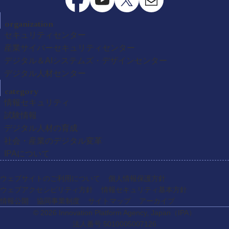
organization
セキュリティセンター
産業サイバーセキュリティセンター
デジタル＆AIシステムズ・デザインセンター
デジタル人材センター
category
情報セキュリティ
試験情報
デジタル人材の育成
社会・産業のデジタル変革
IPAについて
ウェブサイトのご利用について
個人情報保護方針
ウェブアクセシビリティ方針
情報セキュリティ基本方針
情報公開
協同事業制度
サイトマップ
アーカイブ
© 2026 Innovation Platform Agency, Japan
（IPA）
法人番号 5010005007126