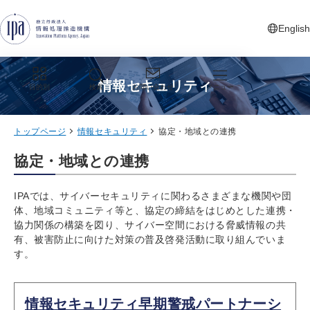
グローバルナビゲーションへジャンプ
コンテンツへジャンプ
フッターへジャンプ
English
新しいタ
情報セキュリティ
目的別
検索
お問い合わせ
メニュー
トップページ
情報セキュリティ
協定・地域との連携
協定・地域との連携
IPAでは、サイバーセキュリティに関わるさまざまな機関や団
体、地域コミュニティ等と、協定の締結をはじめとした連携・
協力関係の構築を図り、サイバー空間における脅威情報の共
有、被害防止に向けた対策の普及啓発活動に取り組んでいま
す。
情報セキュリティ早期警戒パートナーシ