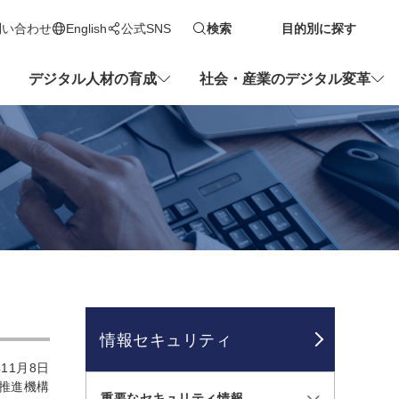
問い合わせ
English
公式SNS
検索
目的別に探す
新しいタブで開きます
デジタル人材の育成
社会・産業のデジタル変革
情報セキュリティ
11月8日
推進機構
重要なセキュリティ情報