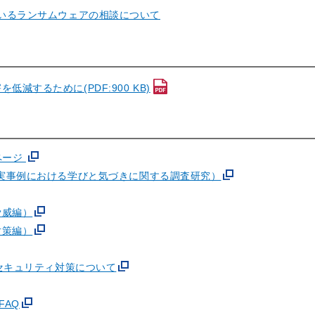
ているランサムウェアの相談について
するために(PDF:900 KB)
ページ
（実事例における学びと気づきに関する調査研究）
脅威編）
対策編）
のセキュリティ対策について
FAQ