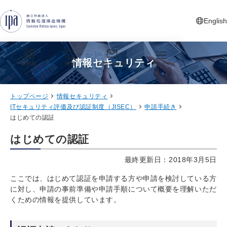
グローバルナビゲーションへジャンプ
コンテンツへジャンプ
フッターへジャンプ
English
新しいタ
情報セキュリティ
目的別
検索
お問い合わせ
メニュー
トップページ
情報セキュリティ
ITセキュリティ評価及び認証制度（JISEC）
申請手続き
はじめての認証
はじめての認証
最終更新日：2018年3月5日
ここでは、はじめて認証を申請する方や申請を検討している方
に対し、申請の事前準備や申請手順について概要を理解いただ
くための情報を提供しています。