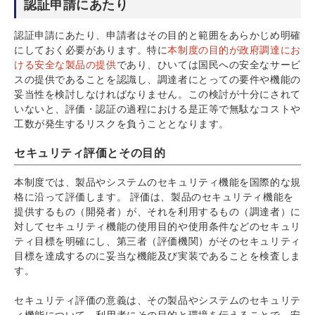
認証申請にあたり
認証申請にあたり、申請者はその目的と範囲をあらかじめ明確
にしておく必要があります。特に
本制度の目的が政府調達にお
ける安全な製品の提供
であり、ひいては国民への安全なサービ
スの提供であることを認識し、調達者にとっての要件や機能の
妥当性を検討しなければなりません。この検討が十分にされて
いないと、評価・認証の過程における是正等で無駄なコストや
工数が発生するリスクを負うこととなります。
セキュリティ評価とその目的
本制度では、製品やシステムのセキュリティ機能を国際的な規
格に沿って評価します。 評価は、製品のセキュリティ機能を
提供するもの（開発者）が、それを利用するもの（調達者）に
対してセキュリティ機能の使用目的や使用条件などのセキュリ
ティ目標を明確にし、第三者（評価機関）がそのセキュリティ
目標を達成するのに妥当な機能及び実装であることを検査しま
す。
セキュリティ評価の意義は、その製品やシステムのセキュリテ
ィ機能について、利用者にその目的と環境を伝えることで、安