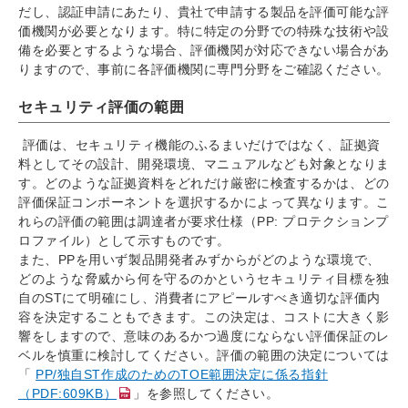
だし、認証申請にあたり、貴社で申請する製品を評価可能な評
価機関が必要となります。特に特定の分野での特殊な技術や設
備を必要とするような場合、評価機関が対応できない場合があ
りますので、事前に各評価機関に専門分野をご確認ください。
セキュリティ評価の範囲
評価は、セキュリティ機能のふるまいだけではなく、証拠資
料としてその設計、開発環境、マニュアルなども対象となりま
す。どのような証拠資料をどれだけ厳密に検査するかは、どの
評価保証コンポーネントを選択するかによって異なります。こ
れらの評価の範囲は調達者が要求仕様（PP: プロテクションプ
ロファイル）として示すものです。
また、PPを用いず製品開発者みずからがどのような環境で、
どのような脅威から何を守るのかというセキュリティ目標を独
自のSTにて明確にし、消費者にアピールすべき適切な評価内
容を決定することもできます。この決定は、コストに大きく影
響をしますので、意味のあるかつ過度にならない評価保証のレ
ベルを慎重に検討してください。評価の範囲の決定については
「
PP/独自ST作成のためのTOE範囲決定に係る指針
（PDF:609KB）
」を参照してください。