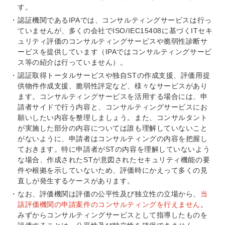
す。
認証機関であるIPAでは、コンサルティングサービスは行っ
ていませんが、多くの会社でISO/IEC15408に基づくITセキ
ュリティ評価のコンサルティングサービスや脆弱性診断サ
ービスを提供しています（IPAではコンサルティングサービ
ス等の紹介は行っていません）。
認証取得トータルサービスや独自STの作成支援、評価用提
供物件作成支援、脆弱性評定など、様々なサービスがあり
ます。コンサルティングサービスを活用する場合には、申
請者サイドで行う内容と、コンサルティングサービスにお
願いしたい内容を整理しましょう。また、コンサルタント
が実施した部分の内容については誰も理解していないこと
がないように、申請者はコンサルティングの内容を把握し
ておきます。特に申請者がSTの内容を理解していないよう
な場合、作成されたSTが意図されたセキュリティ機能の要
件や根拠を示していないため、評価時にかえって多くの見
直しが発生するケースがあります。
なお、評価機関は評価の公平性及び独立性の立場から、
当
該評価機関の申請案件のコンサルティングを行えません
。
みずからコンサルティングサービスとして指導したものを