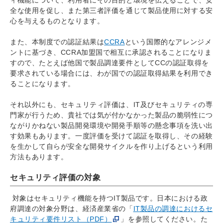
全な使用を促し、また第三者評価を通じて製品使用に対する安
心を与えるものとなります。
また、本制度での認証結果は
CCRA
という国際的なアレンジメ
ントに基づき、CCRA加盟国で相互に承認されることになりま
すので、たとえば他国で製品調達要件としてCCの認証取得を
要求されている場合には、わが国での認証取得結果を利用でき
ることになります。
それ以外にも、セキュリティ評価は、IT及びセキュリティの専
門家が行うため、貴社では気が付かなかった製品の脆弱性につ
ながりかねない製品開発環境や開発手順等の懸念事項を洗い出
す効果もあります。一度評価を受けて認証を取得し、その経験
を生かして自らが安全な開発サイクルを作り上げるという利用
方法もあります。
セキュリティ評価の対象
対象はセキュリティ機能を持つIT製品です。日本における政
府調達の対象分野は、経済産業省の「
IT製品の調達におけるセ
キュリティ要件リスト（PDF）
」を参照してください。た