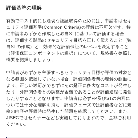
評価基準の理解
有効でコスト的にも適切な認証取得のためには、申請者はセキ
ュリティ評価基準(Common Criteria)の理解は不可欠です。特
に申請者みずから作成した独自STに基づいて評価する場合
は、評価する製品のセキュリティ目標を正しく伝えること（独
自STの作成）と、効果的な評価保証のレベルを決定すること
（評価保証コンポーネントの選択）について、規格書を参照し
概要を把握しましょう。
申請者がみずから主張すべきセキュリティ目標や評価の対象と
なる範囲を把握していない場合、評価関係者間の理解の齟齬に
より、正しい対応ができずにその是正に多大なコストが発生し
たり、外部関係者との調整が困難であることが評価過程に発覚
したりすることとなります。申請者は必ずPP及びSTの内容に
ついては十分な理解を持ち、評価フェーズでは評価者などに規
格の内容や評価時に発生した問題を確認してください。また、
JISECではセミナーなども実施しておりますので、是非ご利用
ください。