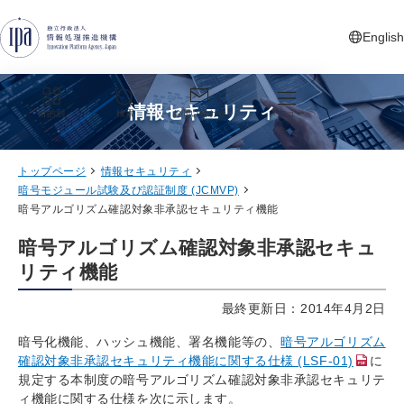
グローバルナビゲーションへジャンプ
コンテンツへジャンプ
フッターへジャンプ
English
新しいタ
情報セキュリティ
目的別
検索
お問い合わせ
メニュー
トップページ
情報セキュリティ
暗号モジュール試験及び認証制度 (JCMVP)
暗号アルゴリズム確認対象非承認セキュリティ機能
暗号アルゴリズム確認対象非承認セキュ
リティ機能
最終更新日：2014年4月2日
暗号化機能、ハッシュ機能、署名機能等の、
暗号アルゴリズム
確認対象非承認セキュリティ機能に関する仕様 (LSF-01)
に
規定する本制度の暗号アルゴリズム確認対象非承認セキュリテ
ィ機能に関する仕様を次に示します。