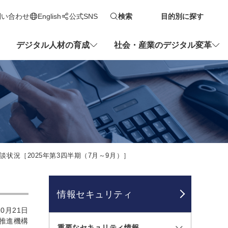
問い合わせ
English
公式SNS
検索
目的別に探す
新しいタブで開きます
デジタル人材の育成
社会・産業のデジタル変革
状況［2025年第3四半期（7月～9月）］
情報セキュリティ
0月21日
推進機構
重要なセキュリティ情報