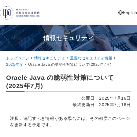
グローバルナビゲーションへジャンプ
コンテンツへジャンプ
フッターへジャンプ
English
新しいタ
情報セキュリティ
目的別
検索
お問い合わせ
メニュー
トップページ
情報セキュリティ
重要なセキュリティ情報
2025年度
Oracle Java の脆弱性対策について(2025年7月)
Oracle Java の脆弱性対策について
(2025年7月)
公開日：2025年7月16日
最終更新日：2025年7月16日
注釈：追記すべき情報がある場合には、その都度このページ
を更新する予定です。