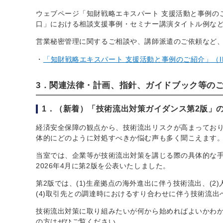
ウェブページ「知財戦略エキスパート 支援活動と事例の
口」における相談支援事例・セミナー講演タイトル例な
営業秘密管理に関するご相談や、講師派遣のご依頼など
「知財戦略エキスパート 支援活動と事例のご紹介」（IN
3．関連法律・計画、指針、ガイドブック等の
1．（新着）「技術流出対策ガイダンス第2版」
経済安全保障の観点から、技術流出リスクが高まってお
体的にどのように対処すべきか悩む声も多く聞こえます
当室では、企業等が技術流出対策を講じる際の具体的な手
2026年4月に第2版を公表いたしました。
第2版では、(1)生産拠点の海外進出に伴う技術流出、(2
(4)取引先との調達時におけるすり合わせに伴う技術流
技術流出対策に取り組みたいが何から始めればよいかわ
の方はぜひご覧ください。