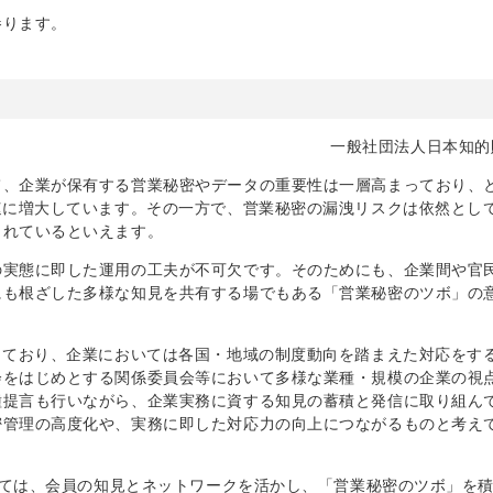
参ります。
一般社団法人日本知的
て、企業が保有する営業秘密やデータの重要性は一層高まっており、
速に増大しています。その一方で、営業秘密の漏洩リスクは依然とし
られているといえます。
の実態に即した運用の工夫が不可欠です。そのためにも、企業間や官
にも根ざした多様な知見を共有する場でもある「営業秘密のツボ」の
しており、企業においては各国・地域の制度動向を踏まえた対応をす
会をはじめとする関係委員会等において多様な業種・規模の企業の視
種提言も行いながら、企業実務に資する知見の蓄積と発信に取り組ん
密管理の高度化や、実務に即した対応力の向上につながるものと考え
としては、会員の知見とネットワークを活かし、「営業秘密のツボ」を