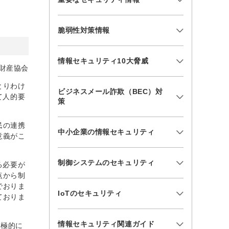
脆弱性対策情報
情報セキュリティ10大脅威
財産協会
とりわけ
ビジネスメール詐欺（BEC）対
て人的要
策
民の連携
中小企業の情報セキュリティ
意義がこ
制御システムのセキュリティ
る必要が
点から制
でおりま
IoTのセキュリティ
ておりま
情報セキュリティ関連ガイド
積極的に