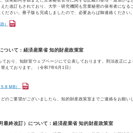
充、技術動向を踏まえた営業秘密管理に関する記載の整理・追加がな
まえた改訂もされており、大学・研究機関も営業秘密の保有者になる
覧ください。冊子版も完成しましたので、必要あらば御連絡ください
KB）
について：経済産業省 知的財産政策室
なっており、知財室ウェブページにて公表しております。刑法改正によ
替えております。（令和7年6月1日）
.8 MB）
などのご要望がございましたら、知的財産政策室までご連絡をお願い
2月最終改訂）について：経済産業省 知的財産政策室