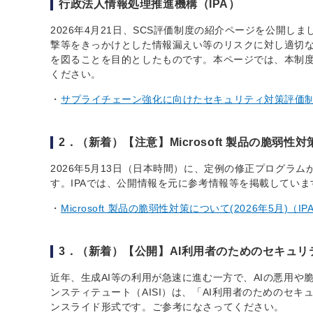
行政法人情報処理推進機構（IPA）
2026年4月21日、SCS評価制度の紹介ページを公開
撃等をきっかけとした情報漏えい等のリスクに対し適切
を図ることを目的としたものです。本ページでは、本制度
ください。
サプライチェーン強化に向けたセキュリティ対策評価制度
2．（新着）【注意】Microsoft 製品の脆弱性
2026年5月13日（日本時間）に、定例の修正プログラ
す。IPAでは、公開情報を元に参考情報等を掲載してい
Microsoft 製品の脆弱性対策について(2026年5月)（IP
3．（新着）【公開】AI利用者のためのセキュリ
近年、生成AI等の利用が急速に進む一方で、AIの悪用や脆
ンスティテュート（AISI）は、「AI利用者のためのセ
ンスライド形式です。ご参考になさってください。