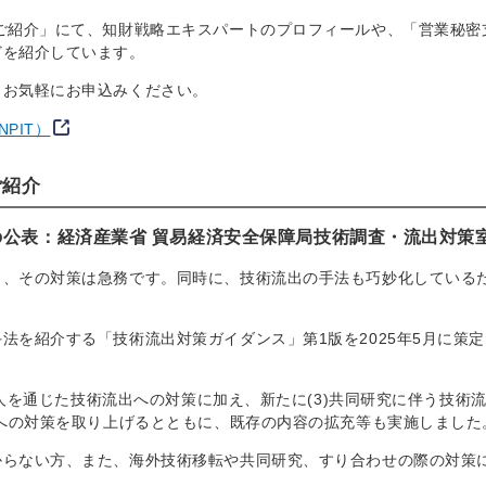
ご紹介」にて、知財戦略エキスパートのプロフィールや、「営業秘密
どを紹介しています。
、お気軽にお申込みください。
PIT）
ご紹介
の公表：経済産業省 貿易経済安全保障局技術調査・流出対策
り、その対策は急務です。同時に、技術流出の手法も巧妙化している
。
法を紹介する「技術流出対策ガイダンス」第1版を2025年5月に策
)人を通じた技術流出への対策に加え、新たに(3)共同研究に伴う技術
出への対策を取り上げるとともに、既存の内容の拡充等も実施しました
からない方、また、海外技術移転や共同研究、すり合わせの際の対策