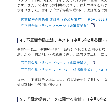
（クラウド利用の普及）を踏まえた記載内容の整理・拡
ます。また、関連する法制度の見直し、裁判の動向を踏
示されました。詳細は「営業秘密管理指針」改訂版をご
営業秘密管理指針 改訂版（経済産業省）（PDF：552 
不正競争防止法ウェブページ（経済産業省）
4．不正競争防止法テキスト（令和6年2月公開）
令和5年改正（令和6年4月1日施行）を反映した内容と
刑」から「拘禁刑」への変更に伴い、語句を修正し、差し
不正競争防止法ウェブページ（経済産業省）
不正競争防止法テキストのPDF（経済産業省）（PDF：5
また、「不正競争防止法について説明会をして欲しい」
知財室員がご説明に伺います。
5．「限定提供データに関する指針」（令和6年