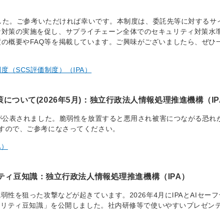
しました。ご参考いただければ幸いです。本制度は、委託先等に対するサ
な対策の実施を促し、サプライチェーン全体でのセキュリティ対策水
の概要やFAQ等を掲載しています。ご興味がございましたら、ぜひ
（SCS評価制度）（IPA）
対策について(2026年5月)：独立行政法人情報処理推進機構（IP
ムが公表されました。脆弱性を放置すると悪用され被害につながる恐れ
ますので、ご参考になさってください。
A）
ティ豆知識：独立行政法人情報処理推進機構（IPA）
弱性を狙った攻撃などが起きています。2026年4月にIPAとAIセー
キュリティ豆知識」を公開しました。社内研修等で使いやすいプレゼン