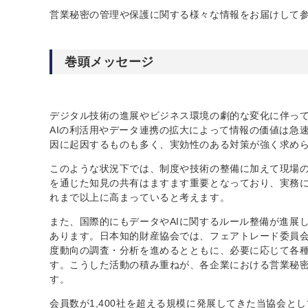
営業秘密の管理や保護に関する様々な情報をお届けして
巻頭メッセージ
デジタル技術の進展やビジネス環境の劇的な変化に伴っ
AIの利活用やデータ連携の拡大によって情報の価値は急
因に起因するものも多く、実効性のある対策が強く求め
このような状況下では、制度や技術の整備に加えて現場
を通じた知見の共有はますます重要となっており、実務
れまで以上に高まっていると考えます。
また、国際的にもデータやAIに関するルール整備が進展
あります。日本知的財産協会では、フェアトレード委員
度動向の調査・分析を進めるとともに、必要に応じて各
す。こうした活動の積み重ねが、各企業における営業秘
す。
会員数が1,400社を超える規模に発展してきた当協会