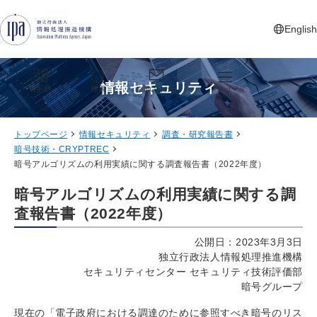
グローバルナビゲーションへジャンプ
コンテンツへジャンプ
フッターへジャンプ
English
新しいタ
情報セキュリティ
目的別
検索
お問い合わせ
メニュー
トップページ
情報セキュリティ
調査・研究報告書
暗号技術・CRYPTREC
暗号アルゴリズムの利用実績に関する調査報告書（2022年度）
暗号アルゴリズムの利用実績に関する調
査報告書（2022年度）
公開日：2023年3月3日
独立行政法人情報処理推進機構
セキュリティセンター セキュリティ技術評価部
暗号グループ
現在の「電子政府における調達のために参照すべき暗号のリス