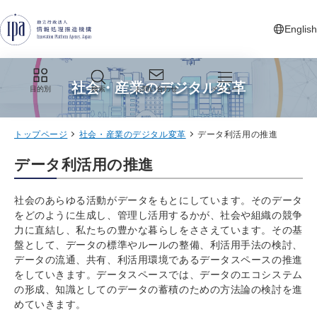
グローバルナビゲーションへジャンプ
コンテンツへジャンプ
フッターへジャンプ
English
新しいタ
社会・産業のデジタル変革
目的別
検索
お問い合わせ
メニュー
トップページ
社会・産業のデジタル変革
データ利活用の推進
データ利活用の推進
社会のあらゆる活動がデータをもとにしています。そのデータ
をどのように生成し、管理し活用するかが、社会や組織の競争
力に直結し、私たちの豊かな暮らしをささえています。その基
盤として、データの標準やルールの整備、利活用手法の検討、
データの流通、共有、利活用環境であるデータスペースの推進
をしていきます。データスペースでは、データのエコシステム
の形成、知識としてのデータの蓄積のための方法論の検討を進
めていきます。