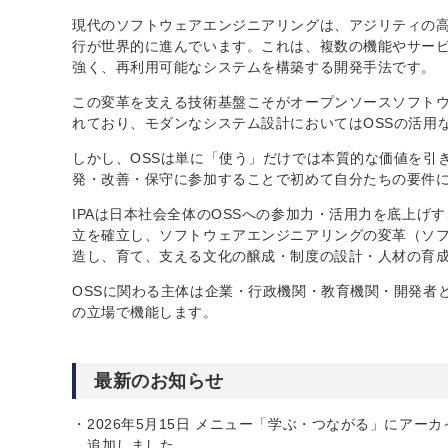
現代のソフトウェアエンジニアリングは、アジリティの
行が世界的に進んでいます。これは、複数の機能やサー
強く、再利用可能なシステムを構築する開発手法です。
この変革を支える技術基盤こそがオープンソースソフトウ
れており、モダンなシステム設計においてはOSSの活用
しかし、OSSは単に「使う」だけでは本質的な価値を引
発・改善・保守に参加することで初めて自分たちの要件
IPAは日本社会全体のOSSへの参加力・活用力を底上
立を確立し、ソフトウェアエンジニアリングの変革（ソフ
造し、育て、支える文化の醸成・制度の設計・人材の育
OSSに関わる主体は企業・行政機関・教育機関・開発者
の立場で機能します。
最新のお知らせ
2026年5月15日 メニュー「学ぶ・つながる」にアーカ
追加しました。