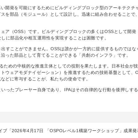
高い開発を可能にするためにビルディングブロック型のアーキテクチ
ビスを部品（モジュール）として設計し、迅速に組み合わせることで
ェア（OSS）です。ビルディングブロックの多くはOSSとして開発
なしに部品化や相互運用性を実現することは困難です。
き出すことができません。OSSは誰かが一方的に提供するものではな
に沿った部品として育てることができる「共創のインフラ」です。
げするための中核的な推進主体としての役割を果たします。日本社会が
トウェアモダナイゼーション）を推進するための技術基盤として、O
成などに寄与することが、私たちの使命です。
といったプレーヤー自身であり、IPAはその自律的な行動を後押しす
イブ「2026年4月17日 「OSPOレベル1構築ワークショップ」成果