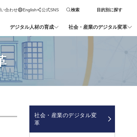
問い合わせ
English
公式SNS
検索
目的別に探す
新しいタブで開きます
デジタル人材の育成
社会・産業のデジタル変革
革
社会・産業のデジタル変
革