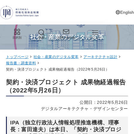
グローバルナビゲーションへジャンプ
コンテンツへジャンプ
フッターへジャンプ
English
新しいタ
社会・産業のデジタル変革
目的別
検索
お問い合わせ
メニュー
トップページ
社会・産業のデジタル変革
アーキテクチャ設計
報告書・調査資料
契約・決済プロジェクト 成果物経過報告（2022年5月26日）
契約・決済プロジェクト 成果物経過報告
（2022年5月26日）
公開日：2022年5月26日
デジタルアーキテクチャ・デザインセンター
IPA（独立行政法人情報処理推進機構、理事
長：富田達夫）は本日、「契約・決済プロジ