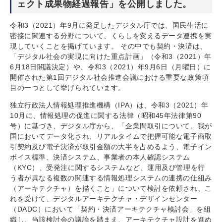
ェクト成果物経過報告」を公開しました。
令和3（2021）年9月に発足したデジタル庁では、国民生活に
密接に関連する分野について、くらしを変えるデータ連携を実
現していくことを掲げています。 その中でも契約・決済は、
「デジタル社会の実現に向けた重点計画」（令和3（2021）年
6月18日閣議決定）や、令和3（2021）年9月6日（月曜日）に
開催された第1回デジタル社会推進会議における重要な政策項
目の一つとして挙げられています。
独立行政法人情報処理推進機構（IPA）は、令和3（2021）年
10月に、情報処理の促進に関する法律（昭和45年法律第90
号）に基づき、デジタル庁から、「企業間取引について、我が
国においてデータ化され、リアルタイムで把握可能な電子商取
引契約及び電子決済が取引金額の大半を占めるよう、電子イン
ボイス標準、決済システム、事業者の本人確認システム
（KYC）、受発注に関するシステムなど、運用及び管理を行
う者が異なる複数の関連する情報処理システムの連携の仕組み
（アーキテクチャ）を描くこと」について検討を依頼され、こ
れを受けて、デジタルアーキテクチャ・デザインセンター
（DADC）において「契約・決済アーキテクチャ検討会」を組
織し、当該検討会の議論を踏まえ、アーキテクチャ設計を進め