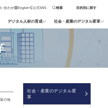
問い合わせ
English
公式SNS
検索
目的別に探す
新しいタブで開きます
デジタル人材の育成
社会・産業のデジタル変革
革
社会・産業のデジタル変
革
施策の地