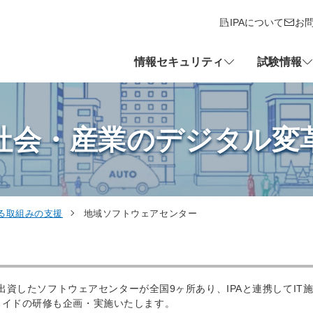
IPAについて
お
情報セキュリティ
試験情報
社会・産業のデジタル変
る取組みの支援
地域ソフトウェアセンター
が出資したソフトウェアセンターが全国9ヶ所あり、IPAと連携してIT
メイドの研修も企画・実施いたします。