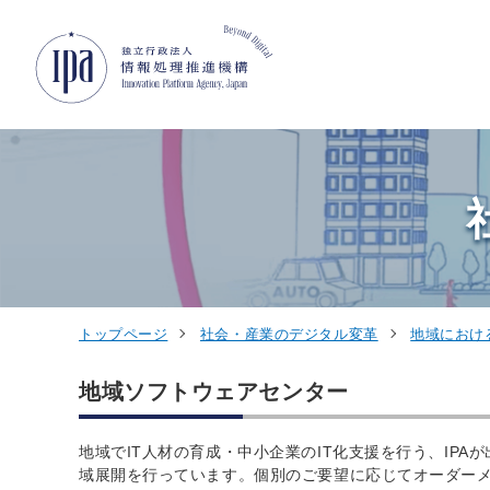
グローバルナビゲーションへジャンプ
コンテンツへジャンプ
フッターへジャンプ
トップページ
社会・産業のデジタル変革
地域におけ
地域ソフトウェアセンター
地域でIT人材の育成・中小企業のIT化支援を行う、IPA
域展開を行っています。個別のご要望に応じてオーダー