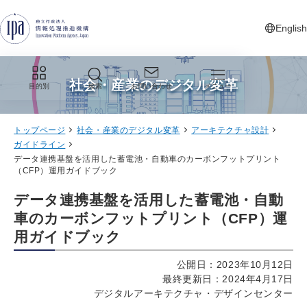
グローバルナビゲーションへジャンプ
コンテンツへジャンプ
フッターへジャンプ
English
新しいタ
社会・産業のデジタル変革
目的別
検索
お問い合わせ
メニュー
トップページ
社会・産業のデジタル変革
アーキテクチャ設計
ガイドライン
データ連携基盤を活用した蓄電池・自動車のカーボンフットプリント
（CFP）運用ガイドブック
データ連携基盤を活用した蓄電池・自動
車のカーボンフットプリント（CFP）運
用ガイドブック
公開日：2023年10月12日
最終更新日：2024年4月17日
デジタルアーキテクチャ・デザインセンター