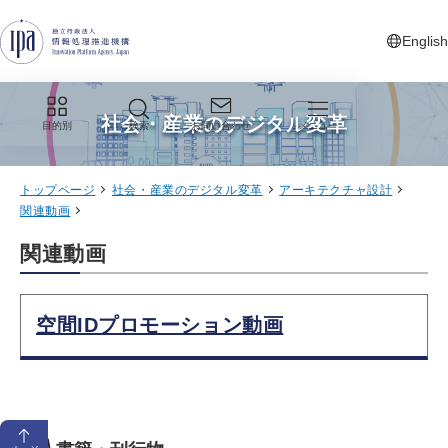
グローバルナビゲーションへジャンプ
コンテンツへジャンプ
フッターへジャンプ
English
新しいタ
社会・産業のデジタル変革
目的別
検索
お問い合わせ
メニュー
トップページ
社会・産業のデジタル変革
アーキテクチャ設計
関連動画
関連動画
空間IDプロモーション動画