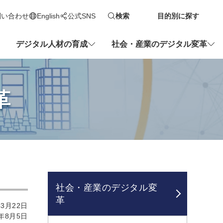
問い合わせ
English
公式SNS
検索
目的別に探す
新しいタブで開きます
デジタル人材の育成
社会・産業のデジタル変革
革
社会・産業のデジタル変
革
3月22日
年8月5日