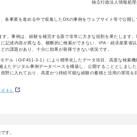
独立行政法人情報処理
おり、各事業を進める中で収集したDXの事例をウェブサイト等で公開し
ます。事例は、経験を補完する面で非常に大きな役割を果たします。
とに記述内容が異なる、横断的に検索ができない、IPA・経済産業省
などの課題があり、十分に効果が発揮できない状況です。
モデル（GIF451-3-1）により標準化したデータ項目、高度な検索機
を備えたデジタル事例データベースを構築し、公開することとしまし
も視野に入れており、高度かつ持続可能な経験の蓄積と活用の実現を
サイト）
能です。