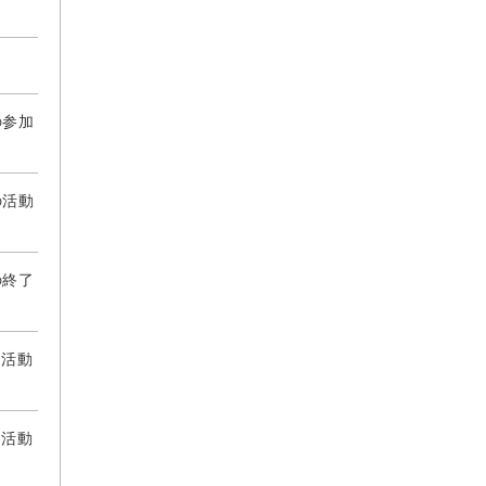
の参加
の活動
の終了
」活動
」活動