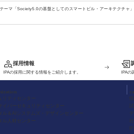
ーマ「Society5.0の基盤としてのスマートビル・アーキテクチャ
採用情報
IPAの採用に関する情報をご紹介します。
IPA
nization
c
ュリティセンター
情
サイバーセキュリティセンター
試
タル＆AIシステムズ・デザインセンター
デ
タル人材センター
社
I