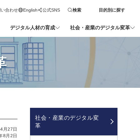
問い合わせ
English
公式SNS
検索
目的別に探す
新しいタブで開きます
デジタル人材の育成
社会・産業のデジタル変革
革
社会・産業のデジタル変
革
4月27日
年8月2日