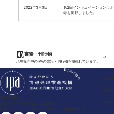
2022年3月3日
第2回インキュベーションラボテ
録を掲載しました。
書籍・刊行物
現在販売中のIPAの書籍・刊行物を掲載しています。
orga
セキ
産業
デジ
〒113-6591
デジ
東京都文京区本駒込二丁目28番8号
文京グリーンコートセンターオフィス（総合受付13階）