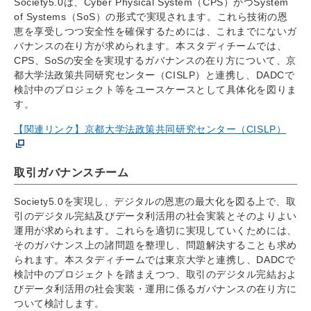
Society5.0は、Cyber Physical System（CPS）かつSystem
of Systems（SoS）の形式で実現されます。これら技術の恩
恵を享受しつつ安全性を確保するためには、これまでにないガ
バナンスの在り方が求められます。本スタディチームでは、
CPS、SoSの安全を実現するガバナンスの在り方について、京
都大学法政策共同研究センター（CISLP）と連携し、DADCで
検討中のプロジェクト等をユースケースとして具体化を図りま
す。
【関連リンク】京都大学法政策共同研究センター（CISLP）
取引ガバナンスチーム
Society5.0を実現し、デジタルの恩恵の最大化を図る上で、取
引のデジタル完結及びデータ利活用の社会実装とそのよりよい
運用が求められます。これらを適切に実現していくためには、
そのガバナンス上の諸問題を整理し、問題解決することも求め
られます。本スタディチームでは東京大学と連携し、DADCで
検討中のプロジェクトを踏まえつつ、取引のデジタル完結およ
びデータ利活用の社会実装・運用に係るガバナンスの在り方に
ついて検討します。