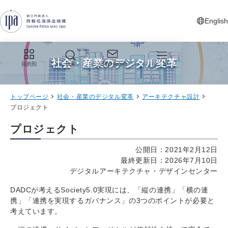
グローバルナビゲーションへジャンプ
コンテンツへジャンプ
フッターへジャンプ
English
新しいタ
社会・産業のデジタル変革
目的別
検索
お問い合わせ
メニュー
トップページ
社会・産業のデジタル変革
アーキテクチャ設計
プロジェクト
プロジェクト
公開日：2021年2月12日
最終更新日：2026年7月10日
デジタルアーキテクチャ・デザインセンター
DADCが考えるSociety5.0実現には、「縦の連携」「横の連
携」「連携を実現するガバナンス」の3つのポイントが必要と
考えています。